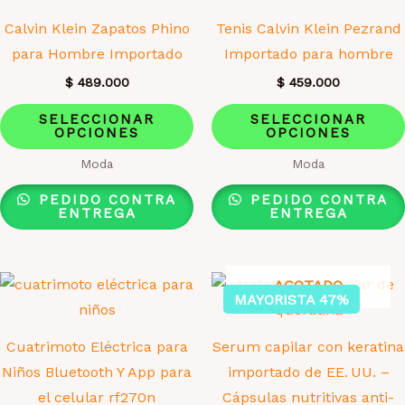
elegir
Calvin Klein Zapatos Phino
Tenis Calvin Klein Pezrand
en
para Hombre Importado
Importado para hombre
la
$
489.000
$
459.000
página
Este
de
SELECCIONAR
SELECCIONAR
OPCIONES
OPCIONES
producto
producto
tiene
Moda
Moda
múltiples
PEDIDO CONTRA
PEDIDO CONTRA
variantes.
ENTREGA
ENTREGA
Las
opciones
AGOTADO
se
MAYORISTA 47%
pueden
elegir
Cuatrimoto Eléctrica para
Serum capilar con keratina
en
Niños Bluetooth Y App para
importado de EE. UU. –
la
el celular rf270n
Cápsulas nutritivas anti-