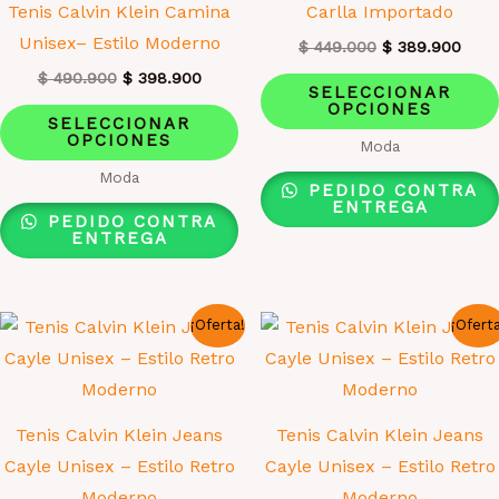
Tenis Calvin Klein Camina
Carlla Importado
de
Unisex– Estilo Moderno
El
El
$
449.000
$
389.900
producto
precio
prec
El
El
$
490.900
$
398.900
original
actua
SELECCIONAR
precio
precio
era:
es:
OPCIONES
Este
original
actual
SELECCIONAR
$ 449.000.
$ 38
era:
es:
OPCIONES
producto
Moda
$ 490.900.
$ 398.900.
tiene
Moda
PEDIDO CONTRA
múltiples
ENTREGA
PEDIDO CONTRA
variantes.
ENTREGA
Las
opciones
¡Oferta!
¡Ofert
se
pueden
elegir
en
Tenis Calvin Klein Jeans
Tenis Calvin Klein Jeans
la
Cayle Unisex – Estilo Retro
Cayle Unisex – Estilo Retro
página
Moderno
Moderno