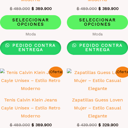
de
El
El
El
El
$
489.000
$
389.900
$
489.000
$
389.900
producto
precio
precio
precio
prec
Este
original
actual
original
actu
SELECCIONAR
SELECCIONAR
era:
es:
era:
es:
OPCIONES
OPCIONES
producto
$ 489.000.
$ 389.900.
$ 489.000.
$ 38
tiene
Moda
Moda
múltiples
PEDIDO CONTRA
PEDIDO CONTRA
variantes.
ENTREGA
ENTREGA
Las
opciones
¡Oferta!
¡Ofert
se
pueden
elegir
en
Tenis Calvin Klein Jeans
Zapatillas Guess Loven
la
Cayle Unisex – Estilo Retro
Mujer – Estilo Casual
página
Moderno
Elegante
de
El
El
El
El
$
489.000
$
389.900
$
439.900
$
329.900