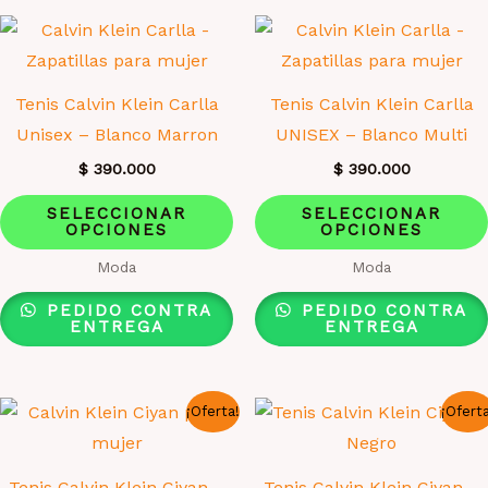
opciones
se
pueden
elegir
Tenis Calvin Klein Carlla
Tenis Calvin Klein Carlla
en
Unisex – Blanco Marron
UNISEX – Blanco Multi
la
$
390.000
$
390.000
página
Este
de
SELECCIONAR
SELECCIONAR
OPCIONES
OPCIONES
producto
producto
tiene
Moda
Moda
múltiples
PEDIDO CONTRA
PEDIDO CONTRA
variantes.
ENTREGA
ENTREGA
Las
opciones
¡Oferta!
¡Ofert
se
pueden
elegir
Tenis Calvin Klein Ciyan –
Tenis Calvin Klein Ciyan –