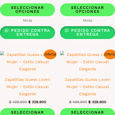
producto
precio
precio
precio
prec
Este
original
actual
original
actua
SELECCIONAR
SELECCIONAR
era:
es:
era:
es:
OPCIONES
OPCIONES
producto
$ 489.000.
$ 389.900.
$ 439.900.
$ 32
tiene
Moda
Moda
múltiples
PEDIDO CONTRA
PEDIDO CONTRA
variantes.
ENTREGA
ENTREGA
Las
opciones
¡Oferta!
¡Ofert
se
pueden
elegir
en
Zapatillas Guess Loven
Zapatillas Guess Loven
la
Mujer – Estilo Casual
Mujer – Estilo Casual
página
Elegante
Elegante
de
El
El
El
El
$
439.900
$
329.900
$
439.900
$
329.900
producto
precio
precio
precio
prec
Este
original
actual
original
actua
SELECCIONAR
SELECCIONAR