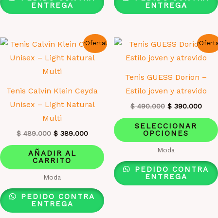
variantes.
ENTREGA
ENTREGA
Las
opciones
¡Oferta!
¡Ofert
se
pueden
elegir
Tenis GUESS Dorion –
en
Tenis Calvin Klein Ceyda
Estilo joven y atrevido
la
Unisex – Light Natural
El
El
$
490.000
$
390.000
página
precio
prec
Multi
original
actu
de
SELECCIONAR
era:
es:
OPCIONES
El
El
$
489.000
$
389.000
producto
$ 490.000.
$ 39
precio
precio
Moda
original
actual
AÑADIR AL
era:
es:
CARRITO
$ 489.000.
$ 389.000.
PEDIDO CONTRA
ENTREGA
Moda
PEDIDO CONTRA
ENTREGA