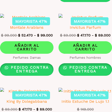
MAYORISTA 47%
MAYORISTA 47%
Montale Arabians
Invictus Parfum
$
99.000
$
52.470
-
$
99.000
$
89.000
$
47.170
-
$
89.000
AÑADIR AL
AÑADIR AL
CARRITO
CARRITO
Perfumes Damas
Perfumes hombres
PEDIDO CONTRA
PEDIDO CONTRA
ENTREGA
ENTREGA
MAYORISTA 47%
MAYORISTA 47%
King By Dolegabbana
Initio Estuche De Lujo 1.1
$
89.000
$
47.170
-
$
89.000
$
149.000