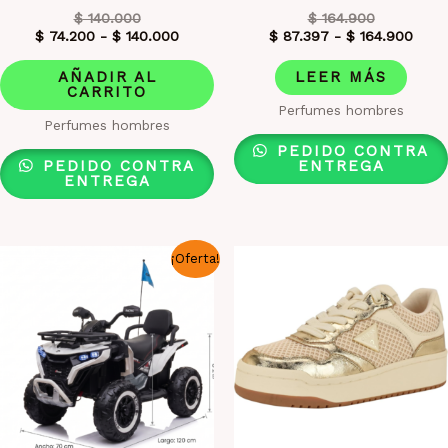
$
140.000
$
164.900
$
74.200
-
$
140.000
$
87.397
-
$
164.900
AÑADIR AL
LEER MÁS
CARRITO
Perfumes hombres
Perfumes hombres
PEDIDO CONTRA
PEDIDO CONTRA
ENTREGA
ENTREGA
¡Oferta!