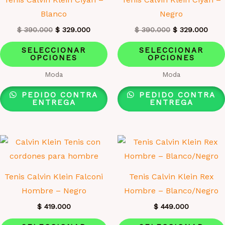
en
Blanco
Negro
la
El
El
El
El
$
390.000
$
329.000
$
390.000
$
329.000
página
precio
precio
precio
prec
Este
original
actual
original
actua
de
SELECCIONAR
SELECCIONAR
era:
es:
era:
es:
OPCIONES
OPCIONES
producto
producto
$ 390.000.
$ 329.000.
$ 390.000.
$ 32
tiene
Moda
Moda
múltiples
PEDIDO CONTRA
PEDIDO CONTRA
variantes.
ENTREGA
ENTREGA
Las
opciones
se
pueden
elegir
Tenis Calvin Klein Falconi
Tenis Calvin Klein Rex
en
Hombre – Negro
Hombre – Blanco/Negro
la
$
419.000
$
449.000
página
Este