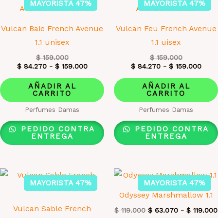
MAYORISTA 47%
MAYORISTA 47%
pueden
elegir
Vulcan Baie French Avenue
Vulcan Feu French Avenue
en
1.1 unisex
1.1 uisex
la
$
159.000
$
159.000
página
$
84.270
-
$
159.000
$
84.270
-
$
159.000
de
AÑADIR AL
AÑADIR AL
producto
CARRITO
CARRITO
Perfumes Damas
Perfumes Damas
PEDIDO CONTRA
PEDIDO CONTRA
ENTREGA
ENTREGA
MAYORISTA 47%
MAYORISTA 47%
Odyssey Marshmallow 1.1
Vulcan Sable French
$
119.000
$
63.070
-
$
119.000