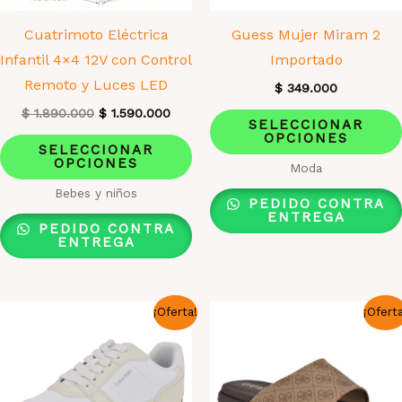
Cuatrimoto Eléctrica
Guess Mujer Miram 2
Infantil 4×4 12V con Control
Importado
Remoto y Luces LED
$
349.000
El
El
$
1.890.000
$
1.590.000
SELECCIONAR
precio
precio
OPCIONES
Este
original
actual
SELECCIONAR
era:
es:
OPCIONES
producto
Moda
$ 1.890.000.
$ 1.590.000.
tiene
Bebes y niños
PEDIDO CONTRA
múltiples
ENTREGA
PEDIDO CONTRA
variantes.
ENTREGA
Las
opciones
¡Oferta!
¡Ofert
se
pueden
elegir
en