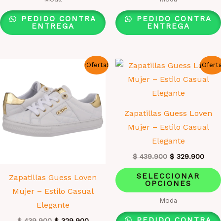
múltiples
PEDIDO CONTRA
PEDIDO CONTRA
variantes.
ENTREGA
ENTREGA
Las
opciones
¡Oferta!
¡Ofert
se
pueden
elegir
en
Zapatillas Guess Loven
la
Mujer – Estilo Casual
página
Elegante
de
El
El
$
439.900
$
329.900
producto
precio
prec
original
actua
SELECCIONAR
Zapatillas Guess Loven
era:
es:
OPCIONES
Mujer – Estilo Casual
$ 439.900.
$ 32
Moda
Elegante
PEDIDO CONTRA
El
El
$
439.900
$
329.900