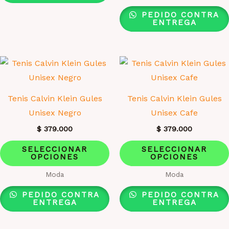
Las
PEDIDO CONTRA
opciones
ENTREGA
se
pueden
elegir
en
la
Tenis Calvin Klein Gules
Tenis Calvin Klein Gules
página
Unisex Negro
Unisex Cafe
de
$
379.000
$
379.000
producto
Este
SELECCIONAR
SELECCIONAR
OPCIONES
OPCIONES
producto
tiene
Moda
Moda
múltiples
PEDIDO CONTRA
PEDIDO CONTRA
variantes.
ENTREGA
ENTREGA
Las