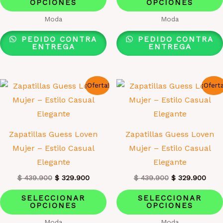
era:
es:
era:
es:
OPCIONES
OPCIONES
producto
$ 439.900.
$ 329.900.
$ 439.900.
$ 32
tiene
Moda
Moda
múltiples
PEDIDO CONTRA
PEDIDO CONTRA
variantes.
ENTREGA
ENTREGA
Las
opciones
¡Oferta!
¡Ofert
se
pueden
elegir
en
Zapatillas Guess Loven
Zapatillas Guess Loven
la
Mujer – Estilo Casual
Mujer – Estilo Casual
página
Elegante
Elegante
de
El
El
El
El
$
439.900
$
329.900
$
439.900
$
329.900
producto
precio
precio
precio
prec
Este
original
actual
original
actua
SELECCIONAR
SELECCIONAR
era:
es:
era:
es:
OPCIONES
OPCIONES
producto
$ 439.900.
$ 329.900.
$ 439.900.
$ 32
tiene
Moda
Moda