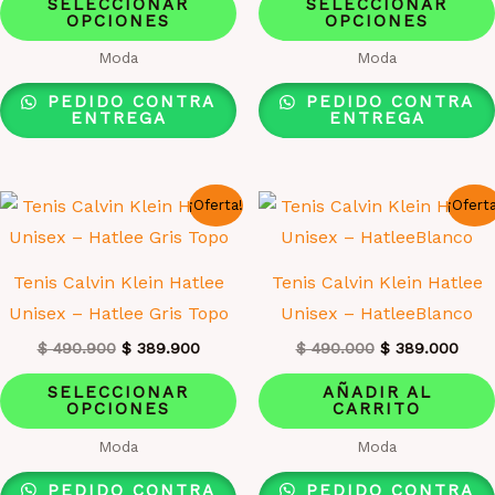
de
SELECCIONAR
SELECCIONAR
OPCIONES
OPCIONES
producto
producto
tiene
Moda
Moda
múltiples
PEDIDO CONTRA
PEDIDO CONTRA
variantes.
ENTREGA
ENTREGA
Las
opciones
¡Oferta!
¡Ofert
se
pueden
elegir
Tenis Calvin Klein Hatlee
Tenis Calvin Klein Hatlee
en
Unisex – Hatlee Gris Topo
Unisex – HatleeBlanco
la
El
El
El
El
$
490.900
$
389.900
$
490.000
$
389.000
página
precio
precio
precio
prec
Este
original
actual
original
actu
de
SELECCIONAR
AÑADIR AL
era:
es:
era:
es:
OPCIONES
CARRITO
producto
producto
$ 490.900.
$ 389.900.
$ 490.000.
$ 38
tiene
Moda
Moda
múltiples
PEDIDO CONTRA
PEDIDO CONTRA