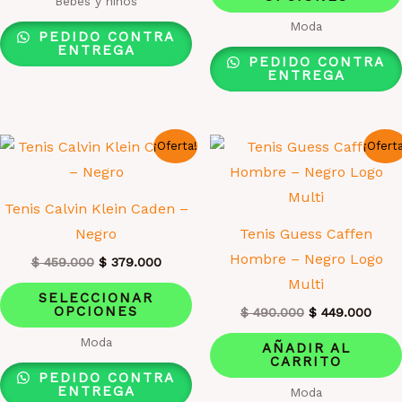
Bebes y niños
$ 459.000.
$ 37
múltiples
Moda
PEDIDO CONTRA
variantes.
ENTREGA
PEDIDO CONTRA
Las
ENTREGA
opciones
se
¡Oferta!
¡Ofert
pueden
elegir
en
Tenis Calvin Klein Caden –
la
Negro
Tenis Guess Caffen
página
Hombre – Negro Logo
El
El
$
459.000
$
379.000
de
precio
precio
Multi
Este
original
actual
producto
SELECCIONAR
era:
es:
OPCIONES
El
El
producto
$
490.000
$
449.000
$ 459.000.
$ 379.000.
precio
prec
tiene
Moda
original
actua
AÑADIR AL
era:
es:
CARRITO
múltiples
$ 490.000.
$ 44
PEDIDO CONTRA
variantes.
ENTREGA
Moda