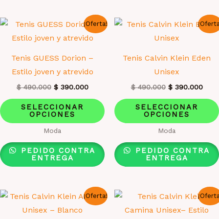
¡Oferta!
¡Ofert
Tenis GUESS Dorion –
Tenis Calvin Klein Eden
Estilo joven y atrevido
Unisex
El
El
El
El
$
490.000
$
390.000
$
490.000
$
390.000
precio
precio
precio
prec
Este
original
actual
original
actu
SELECCIONAR
SELECCIONAR
era:
es:
era:
es:
OPCIONES
OPCIONES
producto
$ 490.000.
$ 390.000.
$ 490.000.
$ 39
tiene
Moda
Moda
múltiples
PEDIDO CONTRA
PEDIDO CONTRA
variantes.
ENTREGA
ENTREGA
Las
opciones
¡Oferta!
¡Ofert
se
pueden