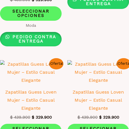
ENTREGA
precio
precio
Este
original
actual
SELECCIONAR
era:
es:
OPCIONES
producto
$ 439.900.
$ 329.900.
tiene
Moda
múltiples
PEDIDO CONTRA
variantes.
ENTREGA
Las
opciones
¡Oferta!
¡Ofert
se
pueden
elegir
en
Zapatillas Guess Loven
Zapatillas Guess Loven
la
Mujer – Estilo Casual
Mujer – Estilo Casual
página
Elegante
Elegante
de
El
El
El
El
$
439.900
$
329.900
$
439.900
$
329.900
producto
precio
precio
precio
prec
Este
original
actual
original
actua
SELECCIONAR
SELECCIONAR