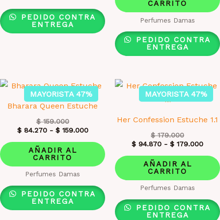
CARRITO
PEDIDO CONTRA
Perfumes Damas
ENTREGA
PEDIDO CONTRA
ENTREGA
MAYORISTA 47%
MAYORISTA 47%
Bharara Queen Estuche
Her Confession Estuche 1.1
$
159.000
$
84.270
-
$
159.000
$
179.000
$
94.870
-
$
179.000
AÑADIR AL
CARRITO
AÑADIR AL
CARRITO
Perfumes Damas
Perfumes Damas
PEDIDO CONTRA
ENTREGA
PEDIDO CONTRA
ENTREGA