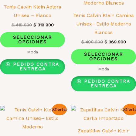
elegir
Tenis Calvin Klein Aelora
en
Unisex – Blanco
Tenis Calvin Klein Camina
la
Unisex– Estilo Moderno
El
El
$
419.000
$
319.900
página
precio
precio
Blancos
Este
original
actual
de
SELECCIONAR
era:
es:
OPCIONES
El
El
producto
$
490.900
$
369.900
producto
$ 419.000.
$ 319.900.
precio
prec
tiene
Moda
original
actu
SELECCIONAR
era:
es:
OPCIONES
múltiples
$ 490.900.
$ 36
PEDIDO CONTRA
variantes.
ENTREGA
Moda
Las
PEDIDO CONTRA
opciones
ENTREGA
se
pueden
¡Oferta!
¡Ofert
elegir
en
la
Zapatillas Calvin Klein
página