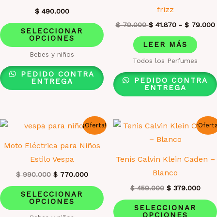
página
frizz
$
490.000
de
Este
$
79.000
$
41.870
-
$
79.000
producto
SELECCIONAR
OPCIONES
producto
LEER MÁS
tiene
Bebes y niños
Todos los Perfumes
múltiples
PEDIDO CONTRA
variantes.
PEDIDO CONTRA
ENTREGA
ENTREGA
Las
opciones
se
¡Oferta!
¡Ofert
pueden
Moto Eléctrica para Niños
elegir
Estilo Vespa
Tenis Calvin Klein Caden –
en
Blanco
la
El
El
$
990.000
$
770.000
precio
precio
página
El
El
Este
$
459.000
$
379.000
original
actual
SELECCIONAR
precio
prec
era:
es:
de
OPCIONES
producto
original
actua
SELECCIONAR
$ 990.000.
$ 770.000.
era:
es:
producto
OPCIONES
tiene