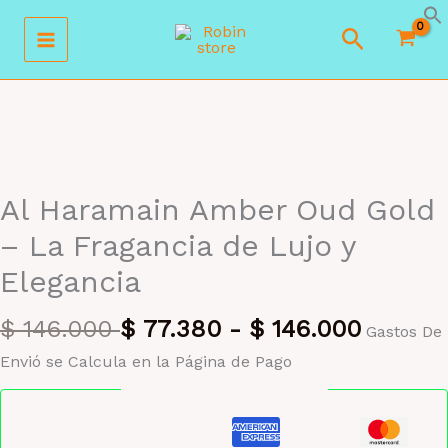
Ir
Buscar
al
contenido
MAYORISTA 47%
Al Haramain Amber Oud Gold
– La Fragancia de Lujo y
Elegancia
$
146.000
$
77.380
-
$
146.000
Gastos De
Envió se Calcula en la Página de Pago
Pago seguro garantizado