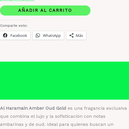
Haramain
Amber
AÑADIR AL CARRITO
Oud
Gold
Comparte esto:
-
Facebook
WhatsApp
Más
La
Fragancia
de
Lujo
Descripción
y
Información adicional
Elegancia
cantidad
Valoraciones (0)
Al Haramain Amber Oud Gold
es una fragancia exclusiva
que combina el lujo y la sofisticación con notas
ambarinas y de oud. Ideal para quienes buscan un