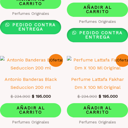
precio
preci
era:
es:
CARRITO
original
actua
AÑADIR AL
$ 234.900.
$ 195.000.
era:
es:
CARRITO
Perfumes Originales
$ 234.900.
$ 195
Perfumes Originales
PEDIDO CONTRA
ENTREGA
PEDIDO CONTRA
ENTREGA
¡Oferta!
¡Ofert
Antonio Banderas Black
Perfume Lattafa Fakhar
Seduccion 200 ml
Dm X 100 Ml Original
El
El
El
El
$
234.900
$
195.000
$
234.900
$
195.000
precio
precio
precio
preci
original
actual
original
actua
AÑADIR AL
AÑADIR AL
era:
es:
era:
es:
CARRITO
CARRITO
$ 234.900.
$ 195.000.
$ 234.900.
$ 195
Perfumes Originales
Perfumes Originales