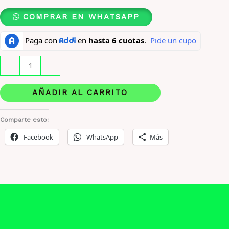
COMPRAR EN WHATSAPP
Antonio
-
+
Banderas
The
AÑADIR AL CARRITO
Icon
Edt
Comparte esto:
100
Facebook
WhatsApp
Más
Ml
cantidad
Descripción
Información adicional