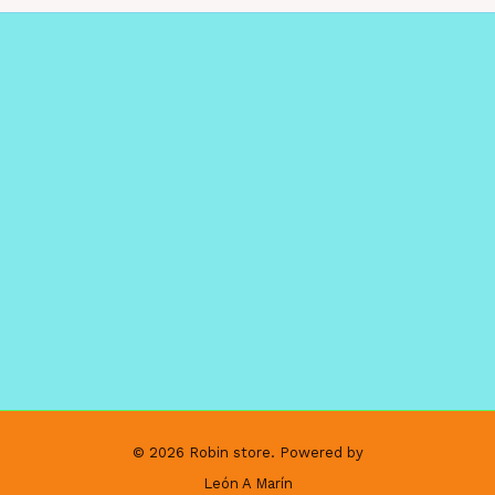
© 2026 Robin store. Powered by
León A Marín