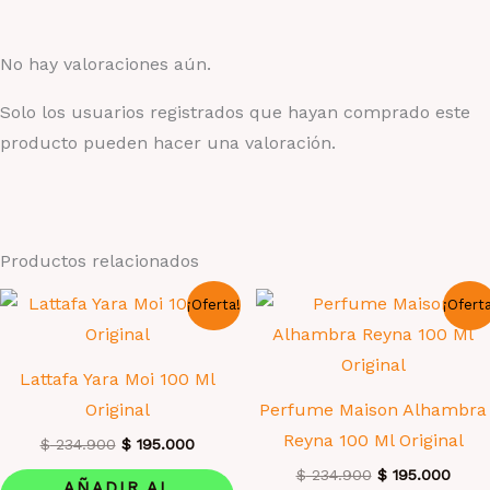
No hay valoraciones aún.
Solo los usuarios registrados que hayan comprado este
producto pueden hacer una valoración.
Productos relacionados
¡Oferta!
¡Ofert
Lattafa Yara Moi 100 Ml
Original
Perfume Maison Alhambra
Reyna 100 Ml Original
El
El
$
234.900
$
195.000
precio
precio
El
El
$
234.900
$
195.000
original
actual
AÑADIR AL