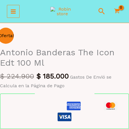
Ir
Buscar
al
contenido
Oferta!
Antonio Banderas The Icon
Edt 100 Ml
El
El
$
224.900
$
185.000
Gastos De Envió se
precio
precio
Calcula en la Página de Pago
original
actual
Pago seguro garantizado
era:
es:
$ 224.900.
$ 185.000.