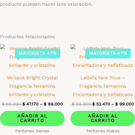
producto pueden hacer una valoración.
Productos relacionados
MAYORISTA 47%
MAYORISTA 47%
Versace Bright Crystal
Lattafa Yara Tous –
Fragancia femenina
Fragancia Femenina
brillante y cristalina
Encantadora y Sofisticada
$
89.000
$
47.170
-
$
89.000
$
99.000
$
52.470
-
$
99.000
AÑADIR AL
AÑADIR AL
CARRITO
CARRITO
Perfumes Damas
Perfumes Arabes