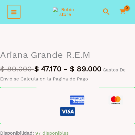
Ir
Buscar
al
contenido
MAYORISTA 47%
Ariana Grande R.E.M
$
89.000
$
47.170
-
$
89.000
Gastos De
Envió se Calcula en la Página de Pago
Pago seguro garantizado
Disponibilidad:
97 disponibles