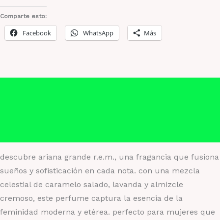
cantidad
Comparte esto:
Facebook
WhatsApp
Más
Descripción
Información adicional
Valoraciones (0)
descubre ariana grande r.e.m., una fragancia que fusiona
sueños y sofisticación en cada nota. con una mezcla
celestial de caramelo salado, lavanda y almizcle
cremoso, este perfume captura la esencia de la
feminidad moderna y etérea. perfecto para mujeres que