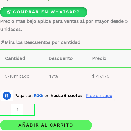
COMPRAR EN WHATSAPP
Precio mas bajo aplica para ventas al por mayor desde 5
unidades.
🎉Mira los Descuentos por cantidad
Cantidad
Descuento
Precio
5-Ilimitado
47%
$
47.170
Ariana
-
+
Grande
R.E.M
AÑADIR AL CARRITO