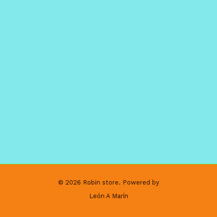
© 2026 Robin store. Powered by
León A Marín