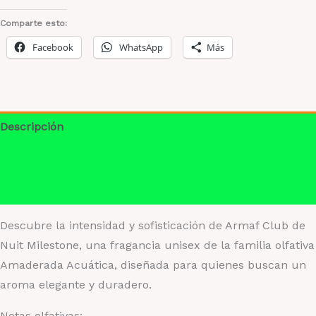
Nuit
Milestone
Comparte esto:
cantidad
Facebook
WhatsApp
Más
Descripción
Información adicional
Valoraciones (0)
Descubre la intensidad y sofisticación de Armaf Club de
Nuit Milestone, una fragancia unisex de la familia olfativa
Amaderada Acuática, diseñada para quienes buscan un
aroma elegante y duradero.
Notas olfativas: