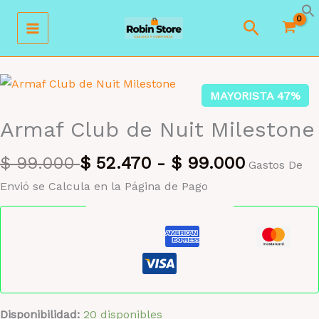
Ir
Buscar
al
contenido
MAYORISTA 47%
Armaf Club de Nuit Milestone
$
99.000
$
52.470
-
$
99.000
Gastos De
Envió se Calcula en la Página de Pago
Pago seguro garantizado
Disponibilidad:
20 disponibles