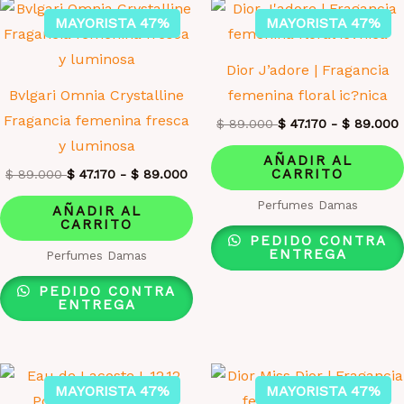
MAYORISTA 47%
MAYORISTA 47%
Dior J’adore | Fragancia
Bvlgari Omnia Crystalline
femenina floral ic?nica
Fragancia femenina fresca
$
89.000
$
47.170
-
$
89.000
y luminosa
AÑADIR AL
CARRITO
$
89.000
$
47.170
-
$
89.000
Perfumes Damas
AÑADIR AL
CARRITO
PEDIDO CONTRA
ENTREGA
Perfumes Damas
PEDIDO CONTRA
ENTREGA
MAYORISTA 47%
MAYORISTA 47%