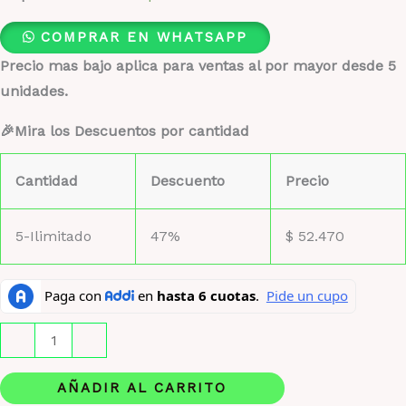
COMPRAR EN WHATSAPP
Precio mas bajo aplica para ventas al por mayor desde 5
unidades.
🎉Mira los Descuentos por cantidad
Cantidad
Descuento
Precio
5-Ilimitado
47%
$
52.470
Armaf
-
+
Club
de
AÑADIR AL CARRITO