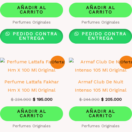
precio
precio
precio
preci
original
actual
original
actua
AÑADIR AL
AÑADIR AL
era:
es:
era:
es:
CARRITO
CARRITO
$ 234.900.
$ 195.000.
$ 234.900.
$ 195
Perfumes Originales
Perfumes Originales
PEDIDO CONTRA
PEDIDO CONTRA
ENTREGA
ENTREGA
¡Oferta!
¡Ofert
Perfume Lattafa Fakhar
Armaf Club De Nuit
Hm X 100 Ml Original
Intenso 105 Ml Original
El
El
El
El
$
234.900
$
195.000
$
244.900
$
205.000
precio
precio
precio
prec
original
actual
original
actua
AÑADIR AL
AÑADIR AL
era:
es:
era:
es:
CARRITO
CARRITO
$ 234.900.
$ 195.000.
$ 244.900.
$ 20
Perfumes Originales
Perfumes Originales