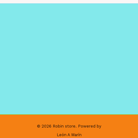
© 2026 Robin store. Powered by
León A Marín