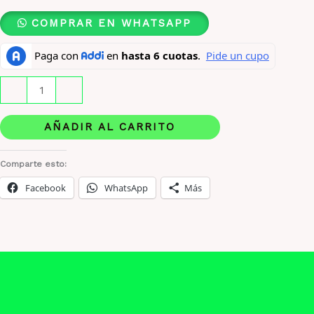
COMPRAR EN WHATSAPP
Armaf
-
+
Odyssey
Candee
AÑADIR AL CARRITO
X
100
Comparte esto:
Ml
Facebook
WhatsApp
Más
Original
cantidad
Descripción
Información adicional