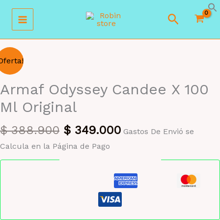
Ir
Buscar
al
contenido
Oferta!
Armaf Odyssey Candee X 100
Ml Original
El
El
$
388.900
$
349.000
Gastos De Envió se
precio
precio
Calcula en la Página de Pago
original
actual
Pago seguro garantizado
era:
es:
$ 388.900.
$ 349.000.