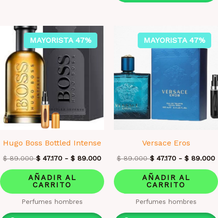
MAYORISTA 47%
MAYORISTA 47%
Hugo Boss Bottled Intense
Versace Eros
$
89.000
$
47.170
-
$
89.000
$
89.000
$
47.170
-
$
89.000
AÑADIR AL
AÑADIR AL
CARRITO
CARRITO
Perfumes hombres
Perfumes hombres