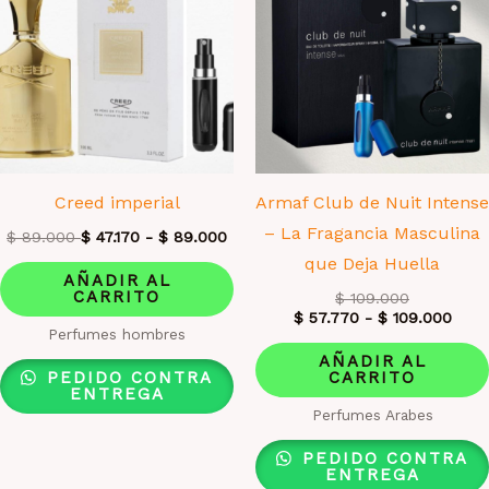
Creed imperial
Armaf Club de Nuit Intense
– La Fragancia Masculina
$
89.000
$
47.170
-
$
89.000
que Deja Huella
AÑADIR AL
CARRITO
$
109.000
$
57.770
-
$
109.000
Perfumes hombres
AÑADIR AL
PEDIDO CONTRA
CARRITO
ENTREGA
Perfumes Arabes
PEDIDO CONTRA
ENTREGA