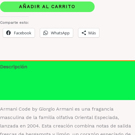
by
AÑADIR AL CARRITO
Giorgio
Armani
Comparte esto:
cantidad
Facebook
WhatsApp
Más
Descripción
Información adicional
Valoraciones (0)
Armani Code by Giorgio Armani es una fragancia
masculina de la familia olfativa Oriental Especiada,
lanzada en 2004. Esta creación combina notas de salida
frescas de bergamota y limón, un corazón especiado de