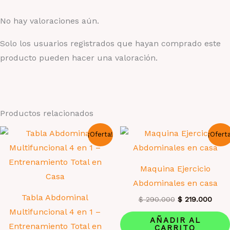
No hay valoraciones aún.
Solo los usuarios registrados que hayan comprado este
producto pueden hacer una valoración.
Productos relacionados
¡Oferta!
¡Ofert
Maquina Ejercicio
Abdominales en casa
Tabla Abdominal
El
El
$
290.000
$
219.000
precio
prec
Multifuncional 4 en 1 –
original
actua
AÑADIR AL
Entrenamiento Total en
era:
es:
CARRITO