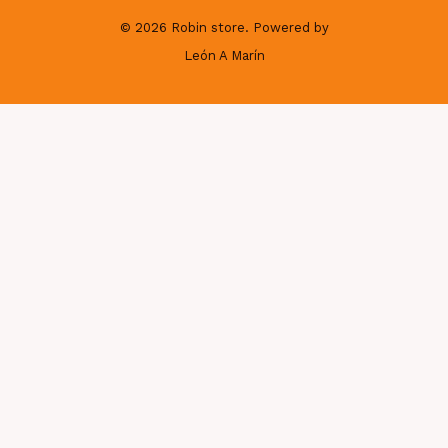
© 2026 Robin store. Powered by
León A Marín