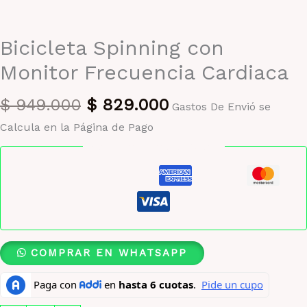
Bicicleta Spinning con
Monitor Frecuencia Cardiaca
El
El
$
949.000
$
829.000
Gastos De Envió se
precio
precio
Calcula en la Página de Pago
original
actual
Pago seguro garantizado
era:
es:
$ 949.000.
$ 829.000.
COMPRAR EN WHATSAPP