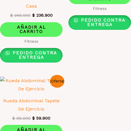
$ 290.000.
$ 219
Casa
Fitness
El
El
$
349.000
$
236.900
PEDIDO CONTRA
precio
precio
ENTREGA
original
actual
AÑADIR AL
era:
es:
CARRITO
$ 349.000.
$ 236.900.
Fitness
PEDIDO CONTRA
ENTREGA
¡Oferta!
Rueda Abdominal Tapete
De Ejercicio
El
El
$
99.000
$
59.900
precio
precio
original
actual
AÑADIR AL