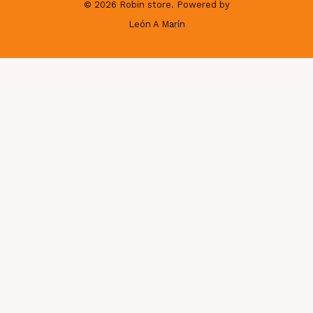
© 2026 Robin store. Powered by
León A Marín