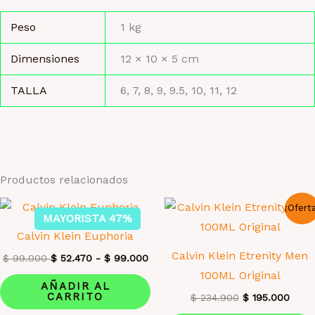
Peso
1 kg
Dimensiones
12 × 10 × 5 cm
TALLA
6, 7, 8, 9, 9.5, 10, 11, 12
Productos relacionados
¡Ofert
MAYORISTA 47%
Calvin Klein Euphoria
Calvin Klein Etrenity Men
$
99.000
$
52.470
-
$
99.000
100ML Original
AÑADIR AL
CARRITO
El
El
$
234.900
$
195.000
precio
preci