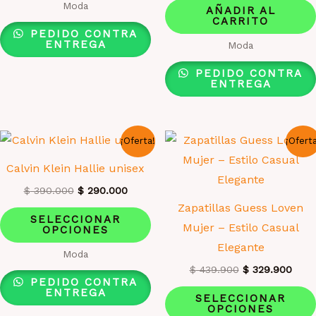
Moda
original
actua
AÑADIR AL
era:
es:
CARRITO
$ 234.900.
$ 195
PEDIDO CONTRA
ENTREGA
Moda
PEDIDO CONTRA
ENTREGA
¡Oferta!
¡Ofert
Calvin Klein Hallie unisex
El
El
$
390.000
$
290.000
precio
precio
Zapatillas Guess Loven
Este
original
actual
SELECCIONAR
Mujer – Estilo Casual
era:
es:
OPCIONES
producto
$ 390.000.
$ 290.000.
Elegante
tiene
Moda
El
El
múltiples
$
439.900
$
329.900
PEDIDO CONTRA
precio
prec
variantes.
ENTREGA
original
actua
SELECCIONAR
era:
es:
OPCIONES
Las