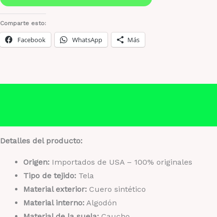
unisex
cantidad
Comparte esto:
Facebook
WhatsApp
Más
Descripción
Información adicional
Detalles del producto:
Origen:
Importados de USA – 100% originales
Tipo de tejido:
Tela
Material exterior:
Cuero sintético
Material interno:
Algodón
Material de la suela:
Caucho