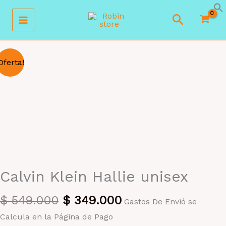
Ir
Buscar
al
contenido
Oferta!
Calvin Klein Hallie unisex
El
El
$
549.000
$
349.000
Gastos De Envió se
precio
precio
Calcula en la Página de Pago