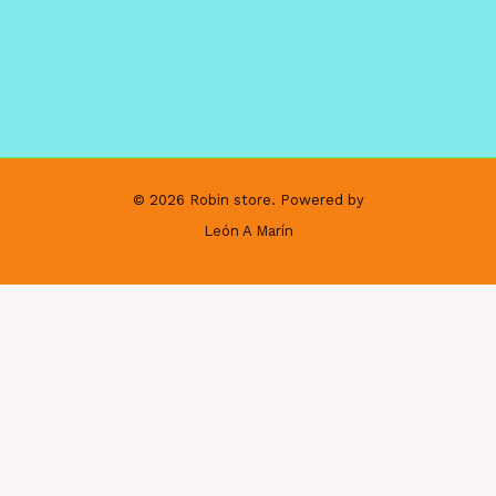
© 2026 Robin store. Powered by
León A Marín