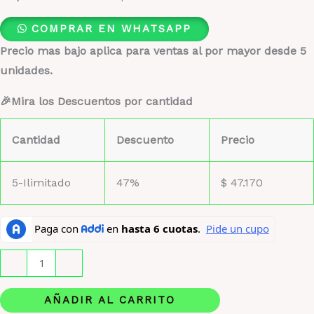
COMPRAR EN WHATSAPP
Precio mas bajo aplica para ventas al por mayor desde 5
unidades.
🎉Mira los Descuentos por cantidad
Cantidad
Descuento
Precio
5-Ilimitado
47%
$
47.170
Creed
-
+
imperial
cantidad
AÑADIR AL CARRITO