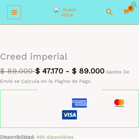
Ir
Buscar
al
contenido
MAYORISTA 47%
Creed imperial
$
89.000
$
47.170
-
$
89.000
Gastos De
Envió se Calcula en la Página de Pago
Pago seguro garantizado
Disponibilidad:
495 disponibles