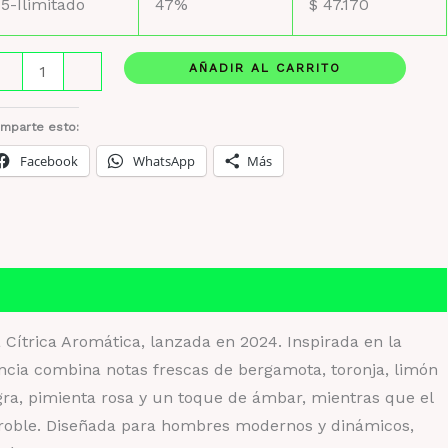
5-Ilimitado
47%
$
47.170
os
AÑADIR AL CARRITO
-
+
nergy
y
mparte esto:
rsace
Facebook
WhatsApp
Más
ntidad
 Cítrica Aromática, lanzada en 2024. Inspirada en la
gancia combina notas frescas de bergamota, toronja, limón
gra, pimienta rosa y un toque de ámbar, mientras que el
e roble. Diseñada para hombres modernos y dinámicos,