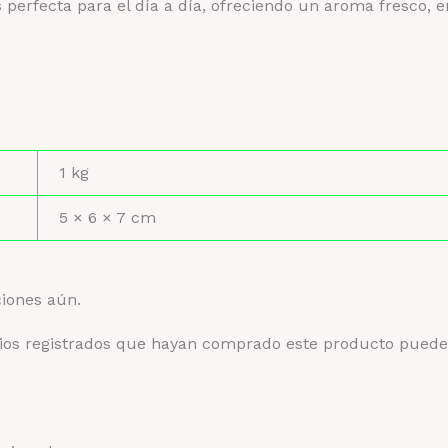
 perfecta para el día a día, ofreciendo un aroma fresco, 
1 kg
s
5 × 6 × 7 cm
ciones aún.
rios registrados que hayan comprado este producto puede