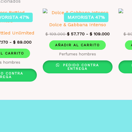
acionados
YORISTA 47%
MAYORISTA 47%
Dolce & Gabbana Intenso
ttled Unlimited
$
109.000
$
57.770
-
$
109.000
$
89
.170
-
$
89.000
AÑADIR AL CARRITO
AL CARRITO
Perfumes hombres
s hombres
PEDIDO CONTRA
ENTREGA
DO CONTRA
TREGA