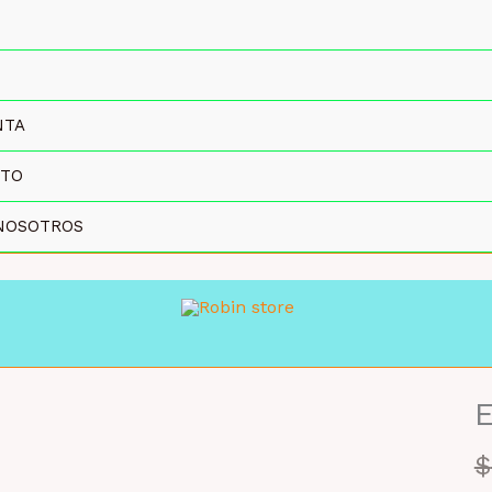
NTA
CTO
NOSOTROS
E
MAYORISTA 47%
$