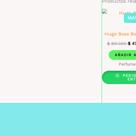
Productos rel
MA
Hugo Boss Bo
$
89.000
$
47
AÑADIR 
Perfume
PEDI
EN