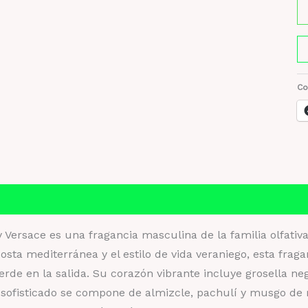
Er
E
b
Co
Ve
ca
Información adicional
Valoraciones (0)
 Versace es una fragancia masculina de la familia olfativa
costa mediterránea y el estilo de vida veraniego, esta fra
rde en la salida. Su corazón vibrante incluye grosella ne
y sofisticado se compone de almizcle, pachulí y musgo d