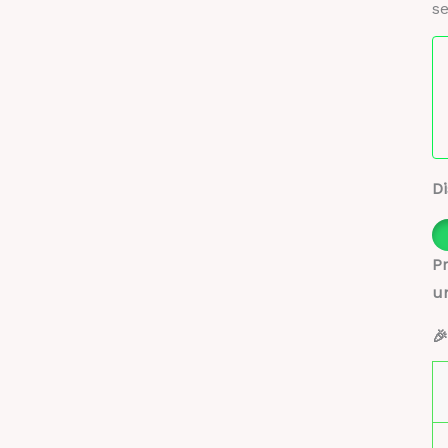
se
Di
Pr
u
🎉