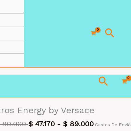
Busc
Busca
ros Energy by Versace
89.000
$
47.170
-
$
89.000
Gastos De Envió