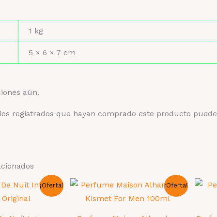
1 kg
s
5 × 6 × 7 cm
ciones aún.
rios registrados que hayan comprado este producto puede
acionados
¡Oferta!
¡Oferta!