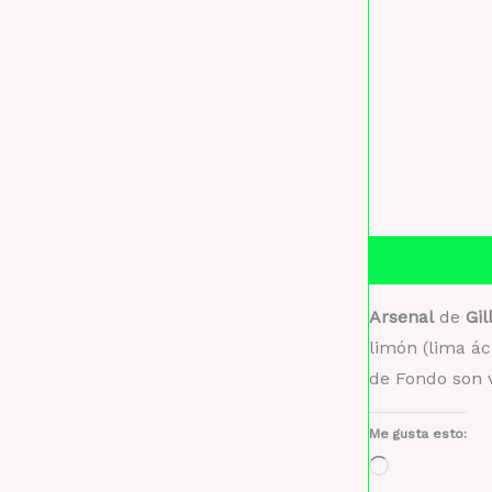
Descripción
Arsenal
de
Gil
limón (lima ác
de Fondo son v
Me gusta esto:
Cargando...