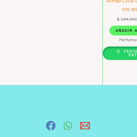
Armaf Club D
105 Ml
$
244.90
AÑADIR 
Perfumes
PEDI
EN