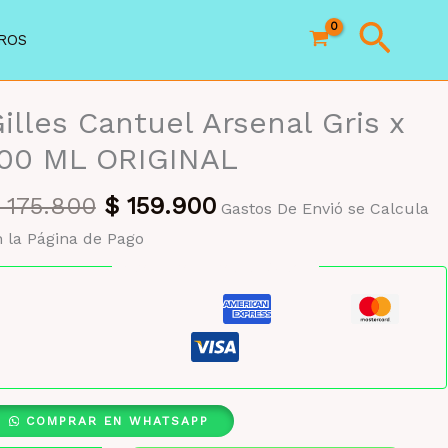
Busc
ROS
illes Cantuel Arsenal Gris x
100 ML ORIGINAL
El
El
175.800
$
159.900
Gastos De Envió se Calcula
precio
precio
 la Página de Pago
original
actual
Pago seguro garantizado
era:
es:
$ 175.800.
$ 159.900.
COMPRAR EN WHATSAPP