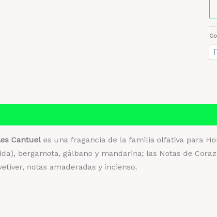
Gi
Ca
Ar
Co
Gr
x
1
M
O
ca
Información adicional
Valoraciones (0)
les Cantuel
es una fragancia de la familia olfativa para 
ida), bergamota, gálbano y mandarina; las Notas de Corazón
etiver, notas amaderadas y incienso.