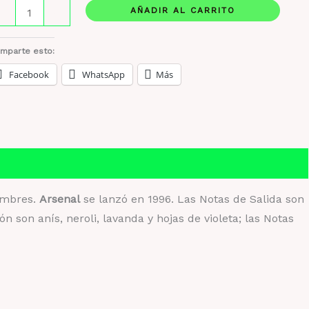
lles
AÑADIR AL CARRITO
-
+
ntuel
senal
mparte esto:
is
Facebook
WhatsApp
Más
00
L
RIGINAL
ntidad
Hombres.
Arsenal
se lanzó en 1996. Las Notas de Salida son
 son anís, neroli, lavanda y hojas de violeta; las Notas