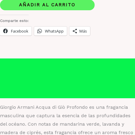
Acqua
AÑADIR AL CARRITO
di
Gio
Comparte esto:
Profondo
Facebook
WhatsApp
Más
cantidad
Descripción
Información adicional
Valoraciones (0)
Giorgio Armani Acqua di Giò Profondo es una fragancia
masculina que captura la esencia de las profundidades
del océano. Con notas de mandarina verde, lavanda y
madera de ciprés, esta fragancia ofrece un aroma fresco