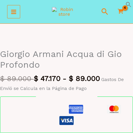
Ir
Buscar
al
contenido
MAYORISTA 47%
Giorgio Armani Acqua di Gio
Profondo
$
89.000
$
47.170
-
$
89.000
Gastos De
Envió se Calcula en la Página de Pago
Pago seguro garantizado