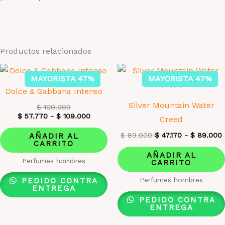
Productos relacionados
MAYORISTA 47%
MAYORISTA 47%
Dolce & Gabbana Intenso
Silver Mountain Water
$
109.000
$
57.770
-
$
109.000
Creed
$
89.000
$
47.170
-
$
89.000
AÑADIR AL
CARRITO
AÑADIR AL
Perfumes hombres
CARRITO
Perfumes hombres
PEDIDO CONTRA
ENTREGA
PEDIDO CONTRA
ENTREGA