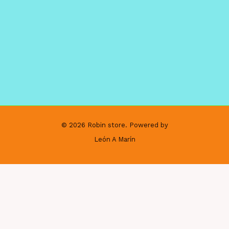
© 2026 Robin store. Powered by
León A Marín