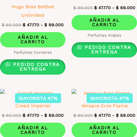
Hugo Boss Bottled
$
89.000
$
47.170
-
$
89.000
Unlimited
AÑADIR AL
CARRITO
$
89.000
$
47.170
-
$
89.000
Perfumes Arabes
AÑADIR AL
CARRITO
PEDIDO CONTRA
ENTREGA
Perfumes hombres
PEDIDO CONTRA
ENTREGA
MAYORISTA 47%
MAYORISTA 47%
Creed imperial
Versace Eros Flame
$
89.000
$
47.170
-
$
89.000
$
89.000
$
47.170
-
$
89.000
AÑADIR AL
AÑADIR AL
CARRITO
CARRITO