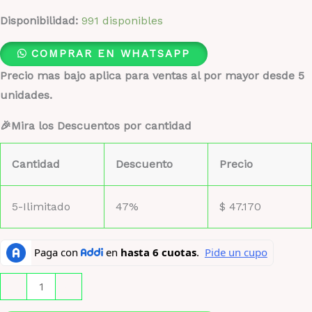
Disponibilidad:
991 disponibles
COMPRAR EN WHATSAPP
Precio mas bajo aplica para ventas al por mayor desde 5
unidades.
🎉Mira los Descuentos por cantidad
Cantidad
Descuento
Precio
5-Ilimitado
47%
$
47.170
Invictus
-
+
Onyx