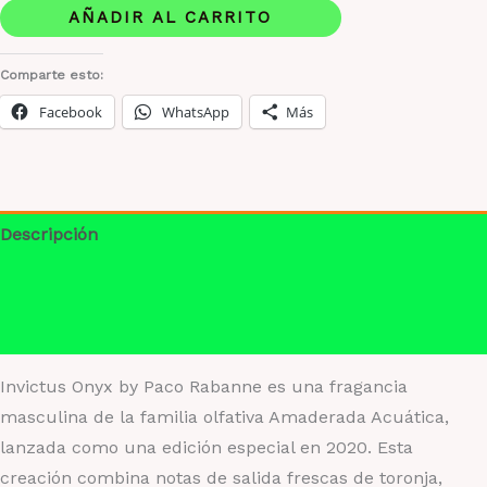
by
AÑADIR AL CARRITO
Paco
Rabanne
Comparte esto:
cantidad
Facebook
WhatsApp
Más
Descripción
Información adicional
Valoraciones (0)
Invictus Onyx by Paco Rabanne es una fragancia
masculina de la familia olfativa Amaderada Acuática,
lanzada como una edición especial en 2020. Esta
creación combina notas de salida frescas de toronja,