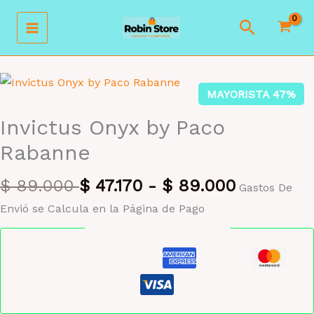
Ir
Buscar
al
contenido
MAYORISTA 47%
Invictus Onyx by Paco
Rabanne
$
89.000
$
47.170
-
$
89.000
Gastos De
Envió se Calcula en la Página de Pago
Pago seguro garantizado