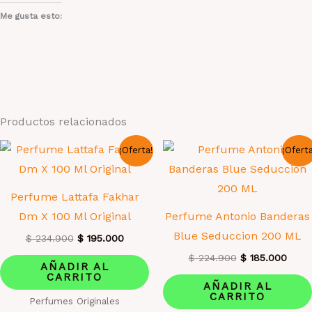
Me gusta esto:
Productos relacionados
¡Oferta!
¡Ofert
Perfume Lattafa Fakhar
Dm X 100 Ml Original
Perfume Antonio Banderas
Blue Seduccion 200 ML
El
El
$
234.900
$
195.000
precio
precio
El
El
$
224.900
$
185.000
original
actual
AÑADIR AL
precio
preci
era:
es:
CARRITO
original
actua
AÑADIR AL
$ 234.900.
$ 195.000.
era:
es:
CARRITO
Perfumes Originales
$ 224.900.
$ 185