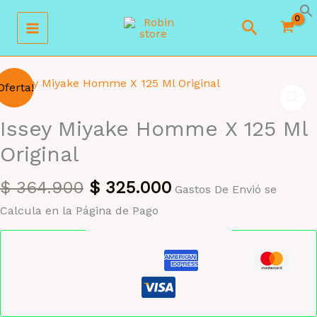
Ir
Buscar
al
contenido
Oferta!
Issey Miyake Homme X 125 Ml
Original
El
El
$
364.900
$
325.000
Gastos De Envió se
precio
precio
Calcula en la Página de Pago
original
actual
Pago seguro garantizado
era:
es:
$ 364.900.
$ 325.000.