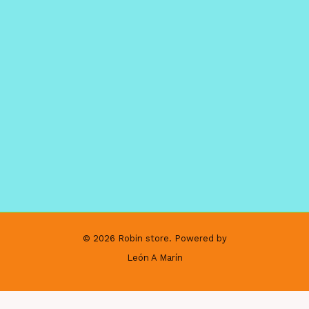
© 2026 Robin store. Powered by
León A Marín