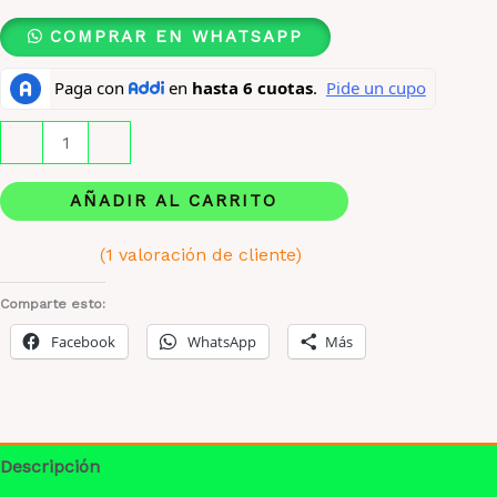
COMPRAR EN WHATSAPP
Issey
-
+
Miyake
Homme
AÑADIR AL CARRITO
X
(
1
valoración de cliente)
125
Valorado
1
Ml
con
Comparte esto:
1.00
Original
de
Facebook
WhatsApp
Más
cantidad
5
en
base
a
valoración
de
un
Descripción
cliente