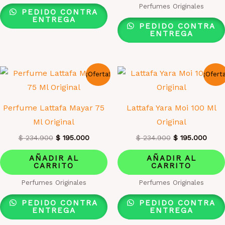
Perfumes Originales
PEDIDO CONTRA
ENTREGA
PEDIDO CONTRA
ENTREGA
¡Oferta!
¡Ofert
Perfume Lattafa Mayar 75
Lattafa Yara Moi 100 Ml
Ml Original
Original
El
El
El
El
$
234.900
$
195.000
$
234.900
$
195.000
precio
precio
precio
preci
original
actual
original
actua
AÑADIR AL
AÑADIR AL
era:
es:
era:
es:
CARRITO
CARRITO
$ 234.900.
$ 195.000.
$ 234.900.
$ 195
Perfumes Originales
Perfumes Originales
PEDIDO CONTRA
PEDIDO CONTRA
ENTREGA
ENTREGA