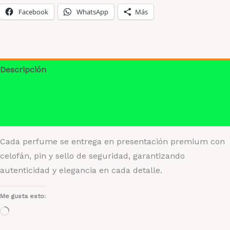
cantidad
Facebook
WhatsApp
Más
Descripción
Información adicional
Valoraciones (0)
Cada perfume se entrega en presentación premium con
celofán, pin y sello de seguridad, garantizando
autenticidad y elegancia en cada detalle.
Me gusta esto:
Cargando...