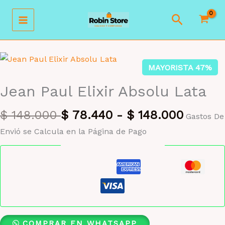
Ir
Buscar
al
contenido
MAYORISTA 47%
Jean Paul Elixir Absolu Lata
$
148.000
$
78.440
-
$
148.000
Gastos De
Envió se Calcula en la Página de Pago
Pago seguro garantizado
COMPRAR EN WHATSAPP