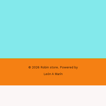
© 2026 Robin store. Powered by
León A Marín