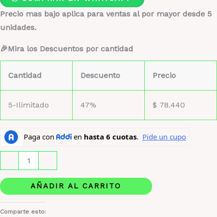
Precio mas bajo aplica para ventas al por mayor desde 5
unidades.
🎉Mira los Descuentos por cantidad
Cantidad
Descuento
Precio
5-Ilimitado
47%
$
78.440
Jean
-
+
Paul
Elixir
AÑADIR AL CARRITO
Absolu
Lata
Comparte esto: