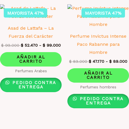
MAYORISTA 47%
MAYORISTA 47%
Asad de Lattafa – La
Fuerza del Carácter
Perfume Invictus Intense
Paco Rabanne para
$
99.000
$
52.470
-
$
99.000
Hombre
AÑADIR AL
CARRITO
$
89.000
$
47.170
-
$
89.000
Perfumes Arabes
AÑADIR AL
CARRITO
PEDIDO CONTRA
ENTREGA
Perfumes hombres
PEDIDO CONTRA
ENTREGA