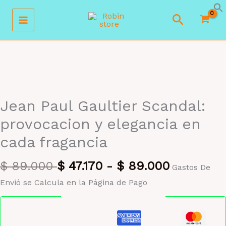
Ir
Buscar
al
contenido
MAYORISTA 47%
Jean Paul Gaultier Scandal:
provocacion y elegancia en
cada fragancia
$
89.000
$
47.170
-
$
89.000
Gastos De
Envió se Calcula en la Página de Pago
Pago seguro garantizado