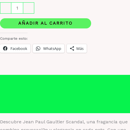
Jean
-
+
Paul
Gaultier
AÑADIR AL CARRITO
Scandal:
provocacion
Comparte esto:
y
Facebook
WhatsApp
Más
elegancia
en
cada
fragancia
Descripción
cantidad
Información adicional
Valoraciones (0)
Descubre Jean Paul Gaultier Scandal, una fragancia que
combina provocaci?n y elegancia en cada nota. Con una