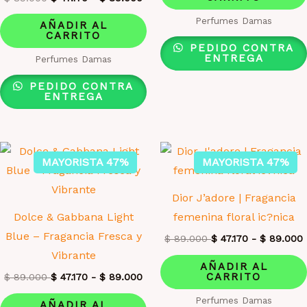
Perfumes Damas
AÑADIR AL
CARRITO
PEDIDO CONTRA
ENTREGA
Perfumes Damas
PEDIDO CONTRA
ENTREGA
MAYORISTA 47%
MAYORISTA 47%
Dior J’adore | Fragancia
Dolce & Gabbana Light
femenina floral ic?nica
Blue – Fragancia Fresca y
$
89.000
$
47.170
-
$
89.000
Vibrante
AÑADIR AL
CARRITO
$
89.000
$
47.170
-
$
89.000
Perfumes Damas
AÑADIR AL