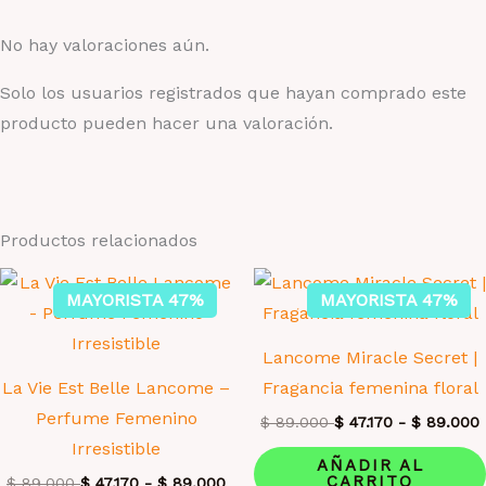
No hay valoraciones aún.
Solo los usuarios registrados que hayan comprado este
producto pueden hacer una valoración.
Productos relacionados
MAYORISTA 47%
MAYORISTA 47%
Lancome Miracle Secret |
La Vie Est Belle Lancome –
Fragancia femenina floral
Perfume Femenino
$
89.000
$
47.170
-
$
89.000
Irresistible
AÑADIR AL
CARRITO
$
89.000
$
47.170
-
$
89.000