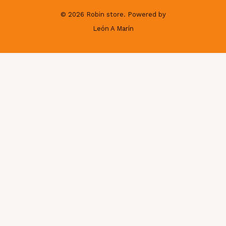
© 2026 Robin store. Powered by
León A Marín