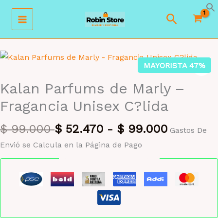
Ir
Buscar
al
contenido
MAYORISTA 47%
Kalan Parfums de Marly –
Fragancia Unisex C?lida
$
99.000
$
52.470
-
$
99.000
Gastos De
Envió se Calcula en la Página de Pago
Pago seguro garantizado