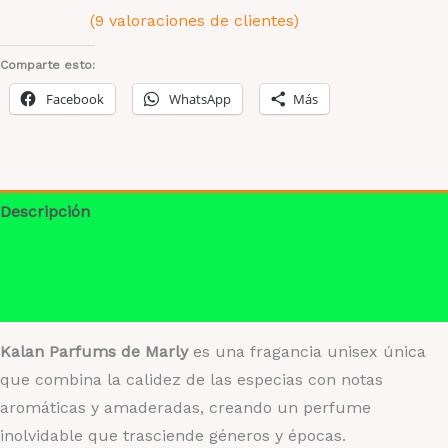
(
9
valoraciones de clientes)
-
Valorado
9
Fragancia
con
Comparte esto:
1.78
Unisex
de 5
Facebook
WhatsApp
Más
C?
en
base
lida
a
valoraciones
cantidad
de
clientes
Descripción
Información adicional
Valoraciones (9)
Kalan Parfums de Marly
es una fragancia unisex única
que combina la calidez de las especias con notas
aromáticas y amaderadas, creando un perfume
inolvidable que trasciende géneros y épocas.