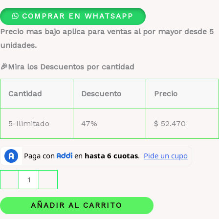
COMPRAR EN WHATSAPP
Precio mas bajo aplica para ventas al por mayor desde 5
unidades.
🎉Mira los Descuentos por cantidad
Cantidad
Descuento
Precio
5-Ilimitado
47%
$
52.470
Kalan
-
+
Parfums
de
AÑADIR AL CARRITO
Marly