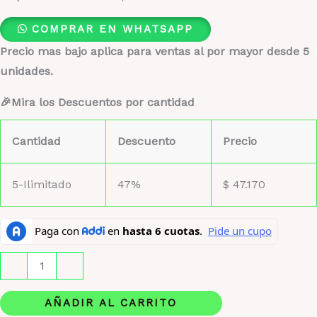
COMPRAR EN WHATSAPP
Precio mas bajo aplica para ventas al por mayor desde 5
unidades.
🎉Mira los Descuentos por cantidad
Cantidad
Descuento
Precio
5-Ilimitado
47%
$
47.170
Lacoste
-
+
Essential
cantidad
AÑADIR AL CARRITO