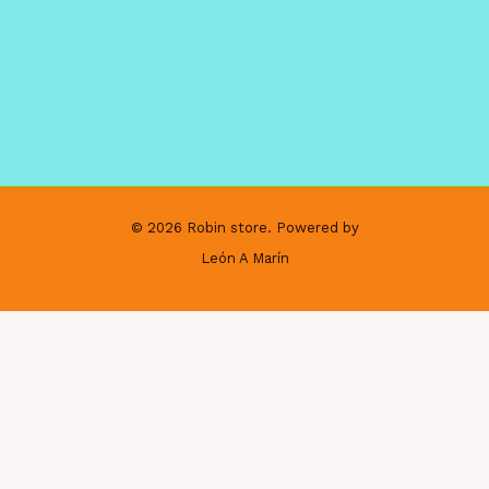
© 2026 Robin store. Powered by
León A Marín