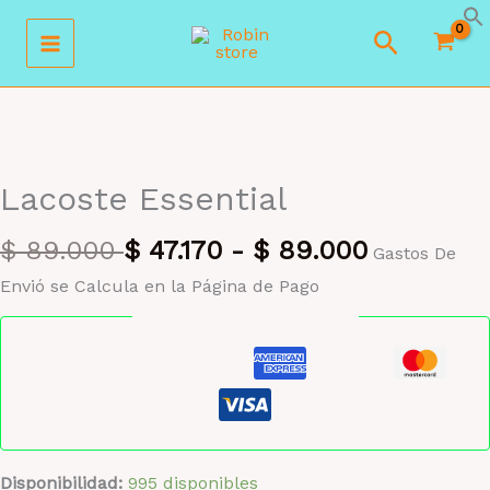
Ir
Buscar
al
contenido
MAYORISTA 47%
Lacoste Essential
$
89.000
$
47.170
-
$
89.000
Gastos De
Envió se Calcula en la Página de Pago
Pago seguro garantizado
Disponibilidad:
995 disponibles