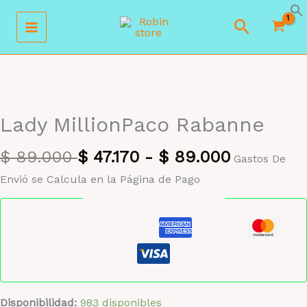
Ir
Buscar
al
contenido
MAYORISTA 47%
Lady MillionPaco Rabanne
$
89.000
$
47.170
-
$
89.000
Gastos De
Envió se Calcula en la Página de Pago
Pago seguro garantizado
Disponibilidad:
983 disponibles