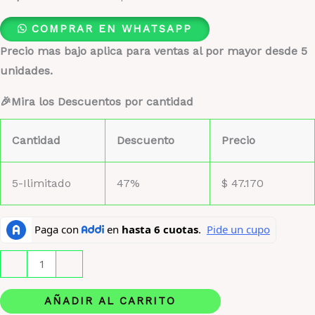
COMPRAR EN WHATSAPP
Precio mas bajo aplica para ventas al por mayor desde 5
unidades.
🎉Mira los Descuentos por cantidad
Cantidad
Descuento
Precio
5-Ilimitado
47%
$
47.170
Lady
-
+
MillionPaco
Rabanne
AÑADIR AL CARRITO