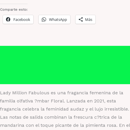
cantidad
Comparte esto:
Facebook
WhatsApp
Más
Descripción
Información adicional
Valoraciones (0)
Lady Million Fabulous es una fragancia femenina de la
familia olfativa ?mbar Floral. Lanzada en 2021, esta
fragancia celebra la feminidad audaz y el lujo irresistible.
Las notas de salida combinan la frescura c?trica de la
mandarina con el toque picante de la pimienta rosa. En el