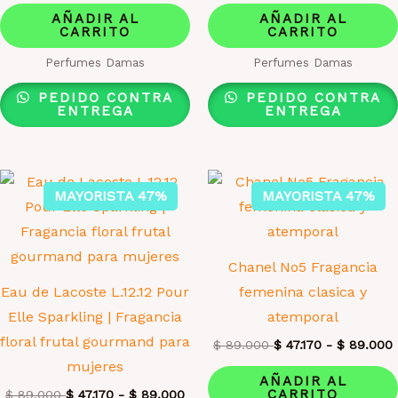
AÑADIR AL
AÑADIR AL
CARRITO
CARRITO
Perfumes Damas
Perfumes Damas
PEDIDO CONTRA
PEDIDO CONTRA
ENTREGA
ENTREGA
MAYORISTA 47%
MAYORISTA 47%
Chanel No5 Fragancia
Eau de Lacoste L.12.12 Pour
femenina clasica y
Elle Sparkling | Fragancia
atemporal
floral frutal gourmand para
$
89.000
$
47.170
-
$
89.000
mujeres
AÑADIR AL
CARRITO
$
89.000
$
47.170
-
$
89.000