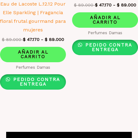
Eau de Lacoste L.12.12 Pour
$
89.000
$
47.170
-
$
89.000
Elle Sparkling | Fragancia
AÑADIR AL
floral frutal gourmand para
CARRITO
mujeres
Perfumes Damas
$
89.000
$
47.170
-
$
89.000
PEDIDO CONTRA
ENTREGA
AÑADIR AL
CARRITO
Perfumes Damas
PEDIDO CONTRA
ENTREGA