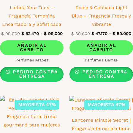
Lattafa Yara Tous –
Dolce & Gabbana Light
Fragancia Femenina
Blue – Fragancia Fresca y
Encantadora y Sofisticada
Vibrante
$
99.000
$
52.470
-
$
99.000
$
89.000
$
47.170
-
$
89.000
AÑADIR AL
AÑADIR AL
CARRITO
CARRITO
Perfumes Arabes
Perfumes Damas
PEDIDO CONTRA
PEDIDO CONTRA
ENTREGA
ENTREGA
MAYORISTA 47%
MAYORISTA 47%
Lancome Miracle Secret |
Fragancia femenina floral