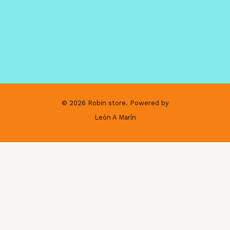
© 2026 Robin store. Powered by
León A Marín