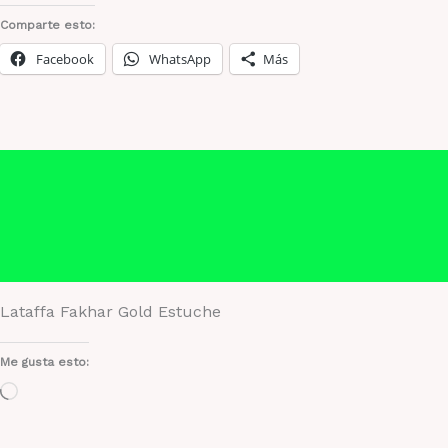
1.1
Comparte esto:
cantidad
Facebook
WhatsApp
Más
Descripción
Información adicional
Valoraciones (0)
Lataffa Fakhar Gold Estuche
Me gusta esto:
Cargando...