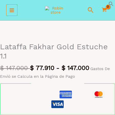
Ir
Buscar
al
contenido
MAYORISTA 47%
Lataffa Fakhar Gold Estuche
1.1
$
147.000
$
77.910
-
$
147.000
Gastos De
Envió se Calcula en la Página de Pago
Pago seguro garantizado