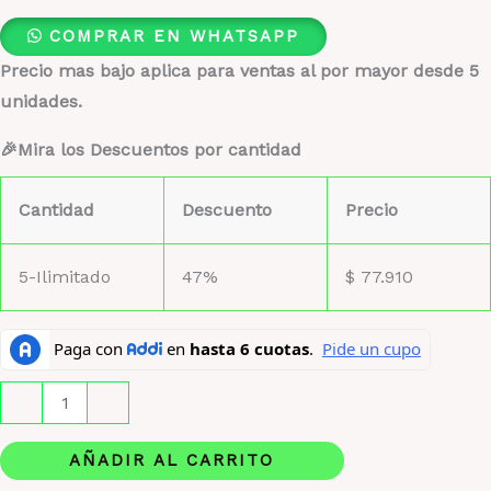
COMPRAR EN WHATSAPP
Precio mas bajo aplica para ventas al por mayor desde 5
unidades.
🎉Mira los Descuentos por cantidad
Cantidad
Descuento
Precio
5-Ilimitado
47%
$
77.910
Lataffa
-
+
Fakhar
Gold
AÑADIR AL CARRITO
Estuche