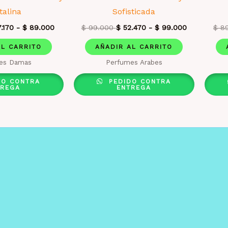
talina
Sofisticada
.170
-
$
89.000
$
99.000
$
52.470
-
$
99.000
$
89
AL CARRITO
AÑADIR AL CARRITO
es Damas
Perfumes Arabes
DO CONTRA
PEDIDO CONTRA
TREGA
ENTREGA