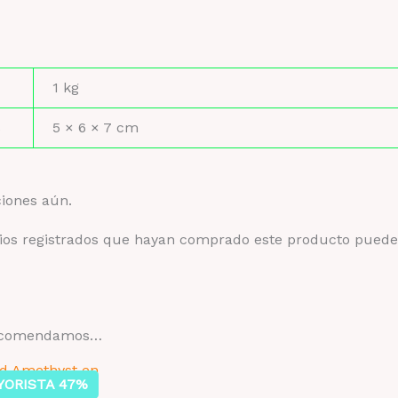
1 kg
s
5 × 6 × 7 cm
ciones aún.
rios registrados que hayan comprado este producto puede
recomendamos…
YORISTA 47%