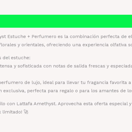
gr
ca
Información adicional
Valoraciones (0)
st Estuche + Perfumero es la combinación perfecta de ele
florales y orientales, ofreciendo una experiencia olfativa s
s del estuche:
tensa y sofisticada con notas de salida frescas y especiad
erfumero de lujo, ideal para llevar tu fragancia favorita a
 exclusiva, perfecta para regalo o para los amantes de lo
tilo con Lattafa Amethyst. Aprovecha esta oferta especial 
 limitado! 🚀