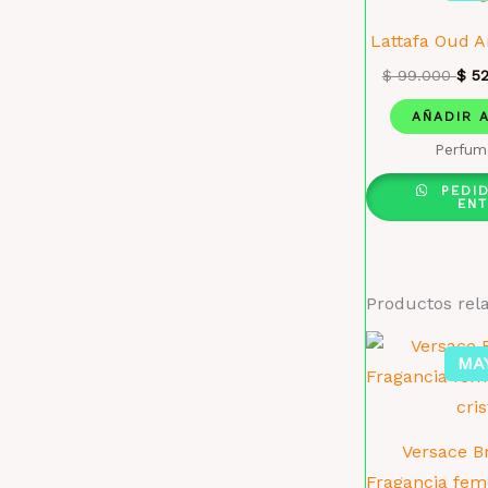
Lattafa Oud A
$
99.000
$
52
AÑADIR 
Perfum
PEDI
EN
Productos rel
MA
Versace Br
Fragancia feme