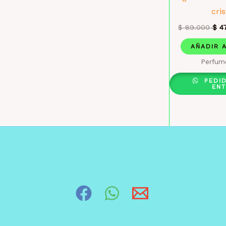
cris
$
89.000
$
47
AÑADIR 
Perfum
PEDI
EN