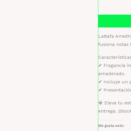
Descripción
Lattafa Amethy
fusiona notas 
Característica
✔ Fragancia in
amaderado.
✔ Incluye un p
✔ Presentación
💎 Eleva tu es
entrega. ¡Stock
Me gusta esto: