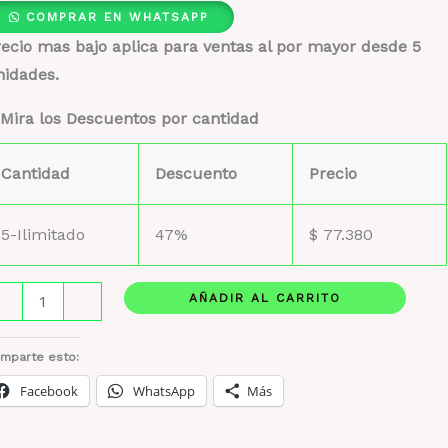
COMPRAR EN WHATSAPP
ecio mas bajo aplica para ventas al por mayor desde 5
nidades.
Mira los Descuentos por cantidad
Cantidad
Descuento
Precio
5-Ilimitado
47%
$
77.380
ttafa
AÑADIR AL CARRITO
-
+
methyst
stuche
mparte esto:
Facebook
WhatsApp
Más
erfumero