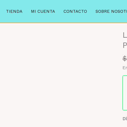
TIENDA
MI CUENTA
CONTACTO
SOBRE NOSOT
L
MAYORISTA 47%
P
$
En
Di