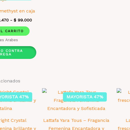
methyst en caja
.470
-
$
99.000
AL CARRITO
es Arabes
DO CONTRA
TREGA
acionados
YORISTA 47%
MAYORISTA 47%
ight Crystal
Lattafa Yara Tous – Fragancia
L
nina brillante y
Femenina Encantadora y
fresc