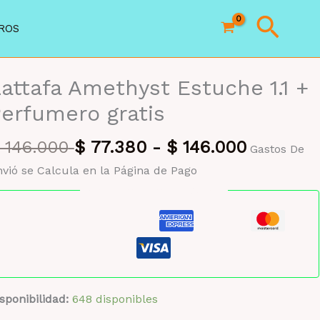
Busc
ROS
attafa Amethyst Estuche 1.1 +
erfumero gratis
146.000
$
77.380
-
$
146.000
Gastos De
vió se Calcula en la Página de Pago
Pago seguro garantizado
sponibilidad:
648 disponibles