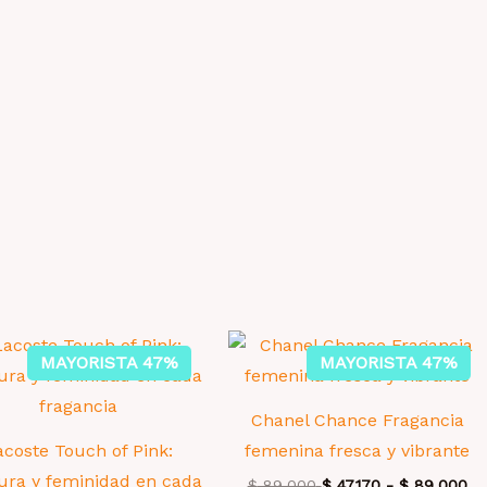
MAYORISTA 47%
MAYORISTA 47%
Chanel Chance Fragancia
acoste Touch of Pink:
femenina fresca y vibrante
ura y feminidad en cada
$
89.000
$
47.170
-
$
89.000