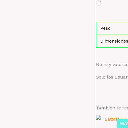
Cargando...
Peso
Dimensione
No hay valora
Solo los usua
También te 
MA