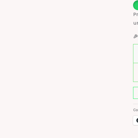
Pr
u
🎉
La
A
E
Co
1.1
+
P