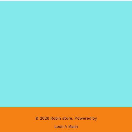
© 2026 Robin store. Powered by
León A Marín