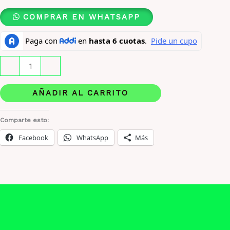
COMPRAR EN WHATSAPP
Lattafa
-
+
Blue
Sapphire
AÑADIR AL CARRITO
X
100
Comparte esto:
Original
Facebook
WhatsApp
Más
cantidad
Descripción
Información adicional