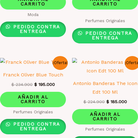
era:
es:
era:
es:
CARRITO
CARRITO
$ 234.900.
$ 195.000.
$ 234.900.
$ 195
Moda
Valorado
Perfumes Originales
con
PEDIDO CONTRA
1.00
ENTREGA
de
PEDIDO CONTRA
5
ENTREGA
¡Oferta!
¡Ofert
Franck Oliver Blue Touch
Antonio Banderas The Icon
El
El
$
234.900
$
195.000
precio
precio
Edt 100 Ml
original
actual
AÑADIR AL
era:
es:
CARRITO
El
El
$
224.900
$
185.000
$ 234.900.
$ 195.000.
precio
preci
Perfumes Originales
original
actua
AÑADIR AL
era:
es:
CARRITO
$ 224.900.
$ 185
PEDIDO CONTRA
ENTREGA
Perfumes Originales