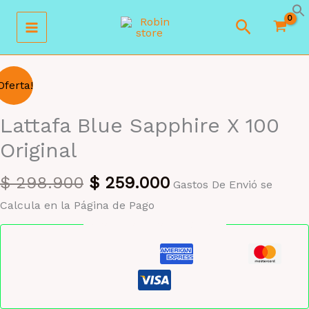
Ir
Buscar
al
contenido
Oferta!
Lattafa Blue Sapphire X 100
Original
El
El
$
298.900
$
259.000
Gastos De Envió se
precio
precio
Calcula en la Página de Pago
original
actual
Pago seguro garantizado
era:
es:
$ 298.900.
$ 259.000.