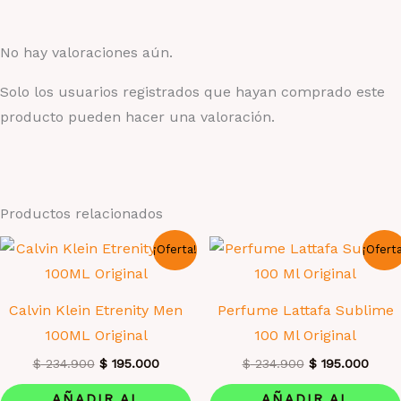
No hay valoraciones aún.
Solo los usuarios registrados que hayan comprado este
producto pueden hacer una valoración.
Productos relacionados
¡Oferta!
¡Ofert
Calvin Klein Etrenity Men
Perfume Lattafa Sublime
100ML Original
100 Ml Original
El
El
El
El
$
234.900
$
195.000
$
234.900
$
195.000
precio
precio
precio
preci
original
actual
original
actua
AÑADIR AL
AÑADIR AL