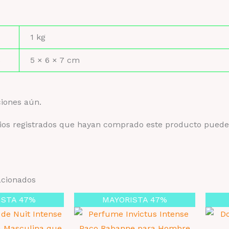
1 kg
s
5 × 6 × 7 cm
ciones aún.
rios registrados que hayan comprado este producto puede
acionados
ISTA 47%
MAYORISTA 47%