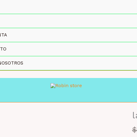
NTA
CTO
NOSOTROS
l
7%
$