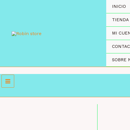
Ir
INICIO
al
contenido
TIENDA
MI CUE
CONTA
SOBRE 
MAYORISTA 4