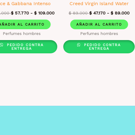
lce & Gabbana Intenso
Creed Virgin Island Water
.000
$
57.770
-
$
109.000
$
89.000
$
47.170
-
$
89.000
AÑADIR AL CARRITO
AÑADIR AL CARRITO
Perfumes hombres
Perfumes hombres
PEDIDO CONTRA
PEDIDO CONTRA
ENTREGA
ENTREGA