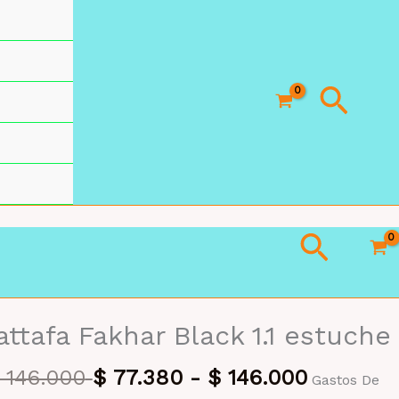
Busc
Busca
attafa Fakhar Black 1.1 estuche
146.000
$
77.380
-
$
146.000
Gastos De