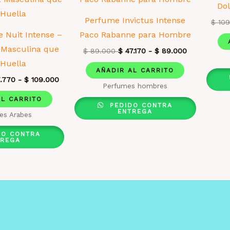
Do
Perfume Invictus Intense
$
109
 Nuit Intense –
Paco Rabanne para Hombre
 Masculina que
$
89.000
$
47.170
-
$
89.000
 Huella
AÑADIR AL CARRITO
.770
-
$
109.000
Perfumes hombres
AL CARRITO
PEDIDO CONTRA
ENTREGA
es Arabes
DO CONTRA
TREGA