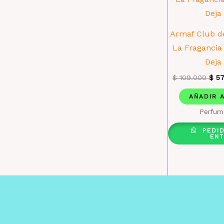
Armaf Club de
La Fragancia
Deja
$
109.000
$
57
AÑADIR 
Perfum
PEDI
EN