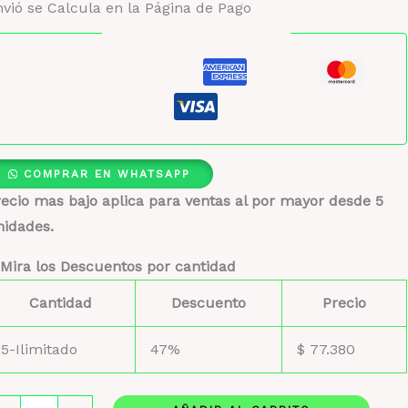
vió se Calcula en la Página de Pago
Pago seguro garantizado
COMPRAR EN WHATSAPP
ecio mas bajo aplica para ventas al por mayor desde 5
nidades.
Mira los Descuentos por cantidad
Cantidad
Descuento
Precio
5-Ilimitado
47%
$
77.380
ttafa