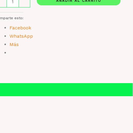
AÑADIR AL CARRITO
-
+
akhar
ack
mparte esto:
Facebook
stuche
WhatsApp
ntidad
Más