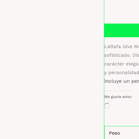
Descripción
Lattafa Give 
sofisticado. 
carácter eleg
y personalidad
incluye un pe
Me gusta esto:
Cargando...
Peso