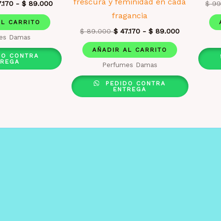
frescura y feminidad en cada
.170
-
$
89.000
$
99
fragancia
AL CARRITO
$
89.000
$
47.170
-
$
89.000
es Damas
AÑADIR AL CARRITO
DO CONTRA
TREGA
Perfumes Damas
PEDIDO CONTRA
ENTREGA