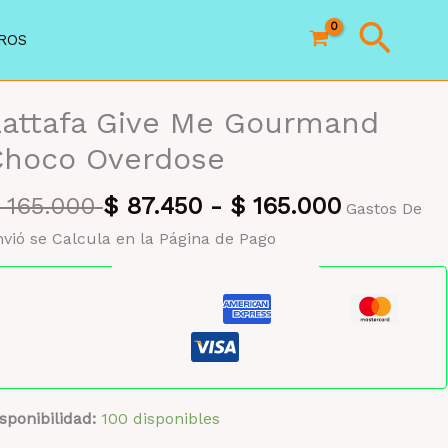
Busc
ROS
Lattafa Give Me Gourmand
Choco Overdose
165.000
$
87.450
-
$
165.000
Gastos De
vió se Calcula en la Página de Pago
Pago seguro garantizado
sponibilidad:
100 disponibles