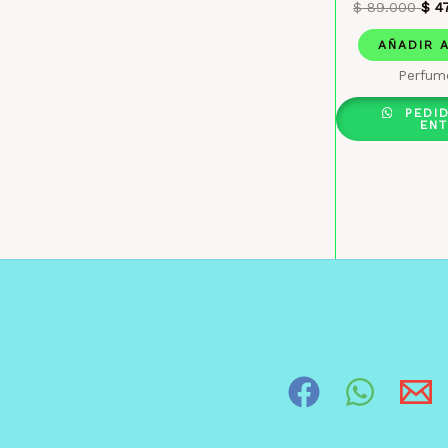
$
89.000
$
47
AÑADIR 
Perfum
PEDI
EN