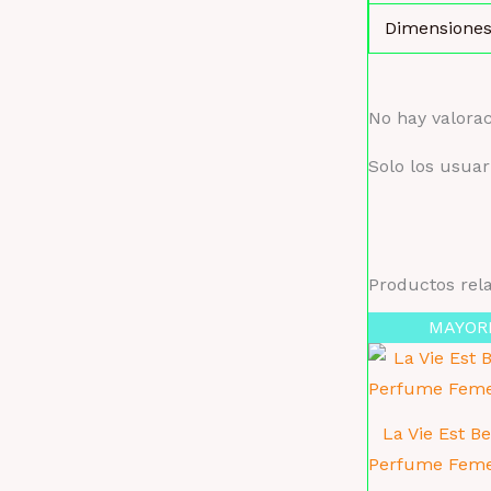
Dimensione
No hay valora
Solo los usua
Productos rel
MAYOR
La Vie Est B
Perfume Femen