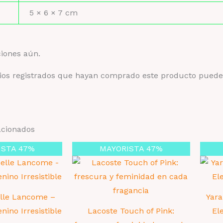
s
5 × 6 × 7 cm
ciones aún.
rios registrados que hayan comprado este producto puede
acionados
ISTA 47%
MAYORISTA 47%
elle Lancome –
Yara
ino Irresistible
Lacoste Touch of Pink:
El