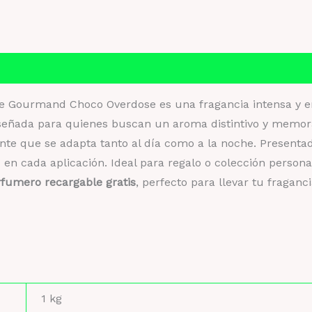
O
ca
Información adicional
Valoraciones (0)
Me Gourmand Choco Overdose es una fragancia intensa y e
Diseñada para quienes buscan un aroma distintivo y memor
ante que se adapta tanto al día como a la noche. Present
 en cada aplicación. Ideal para regalo o colección persona
rfumero recargable gratis
, perfecto para llevar tu fraganc
1 kg