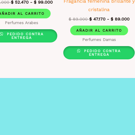
Fragancia femenina brillante y
.000
$
52.470
-
$
99.000
cristalina
AÑADIR AL CARRITO
$
89.000
$
47.170
-
$
89.000
Perfumes Arabes
AÑADIR AL CARRITO
PEDIDO CONTRA
ENTREGA
Perfumes Damas
PEDIDO CONTRA
ENTREGA