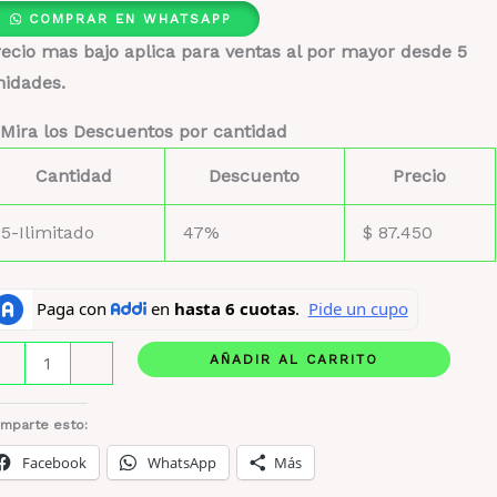
COMPRAR EN WHATSAPP
ecio mas bajo aplica para ventas al por mayor desde 5
nidades.
Mira los Descuentos por cantidad
Cantidad
Descuento
Precio
5-Ilimitado
47%
$
87.450
ttafa
AÑADIR AL CARRITO
-
+
ve
e
mparte esto:
ourmand
Facebook
WhatsApp
Más
hoco