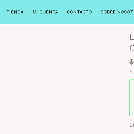
TIENDA
MI CUENTA
CONTACTO
SOBRE NOSOT
7%
$
En
Di