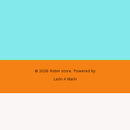
© 2026 Robin store. Powered by
León A Marín