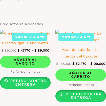
Productos relacionados
MAYORISTA 47%
MAYORISTA 47%
Creed Virgin Island Water
Asad de Lattafa – La
$
89.000
$
47.170
-
$
89.000
Fuerza del Carácter
AÑADIR AL
CARRITO
$
99.000
$
52.470
-
$
99.000
Perfumes hombres
AÑADIR AL
CARRITO
PEDIDO CONTRA
ENTREGA
Perfumes Arabes
PEDIDO CONTRA
ENTREGA