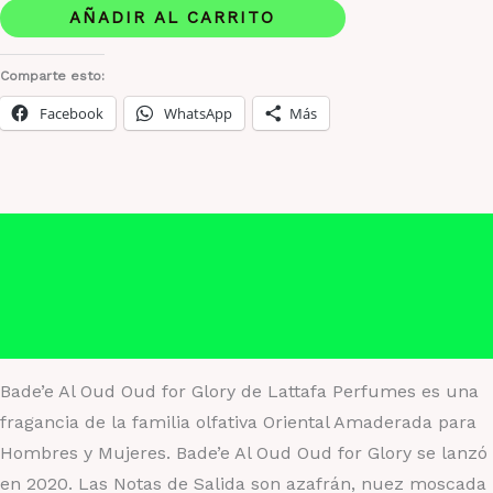
for
AÑADIR AL CARRITO
glory
Estuche
Comparte esto:
1.1
Facebook
WhatsApp
Más
cantidad
Descripción
Información adicional
Valoraciones (0)
Bade’e Al Oud Oud for Glory de Lattafa Perfumes es una
fragancia de la familia olfativa Oriental Amaderada para
Hombres y Mujeres. Bade’e Al Oud Oud for Glory se lanzó
en 2020. Las Notas de Salida son azafrán, nuez moscada