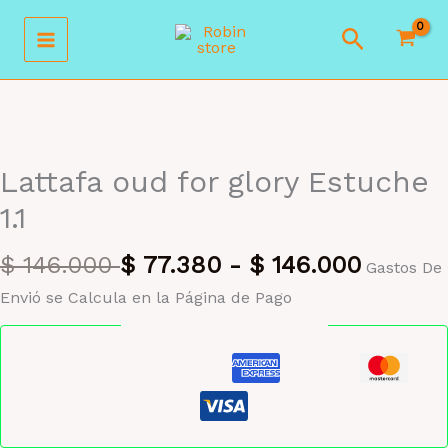
Ir
Buscar
al
contenido
MAYORISTA 47%
Lattafa oud for glory Estuche
1.1
$
146.000
$
77.380
-
$
146.000
Gastos De
Envió se Calcula en la Página de Pago
Pago seguro garantizado