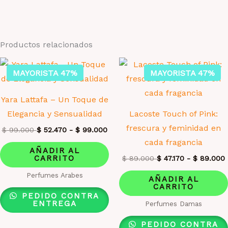
Productos relacionados
MAYORISTA 47%
MAYORISTA 47%
Yara Lattafa – Un Toque de
Elegancia y Sensualidad
Lacoste Touch of Pink:
frescura y feminidad en
$
99.000
$
52.470
-
$
99.000
cada fragancia
AÑADIR AL
CARRITO
$
89.000
$
47.170
-
$
89.000
Perfumes Arabes
AÑADIR AL
CARRITO
PEDIDO CONTRA
ENTREGA
Perfumes Damas
PEDIDO CONTRA