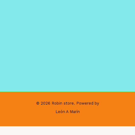
© 2026 Robin store. Powered by
León A Marín