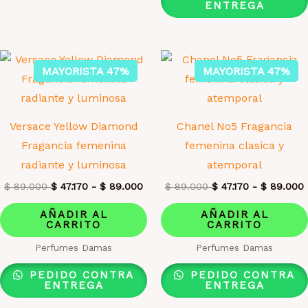
ENTREGA
MAYORISTA 47%
MAYORISTA 47%
Versace Yellow Diamond
Chanel No5 Fragancia
Fragancia femenina
femenina clasica y
radiante y luminosa
atemporal
$
89.000
$
47.170
-
$
89.000
$
89.000
$
47.170
-
$
89.000
AÑADIR AL
AÑADIR AL
CARRITO
CARRITO
Perfumes Damas
Perfumes Damas
PEDIDO CONTRA
PEDIDO CONTRA
ENTREGA
ENTREGA