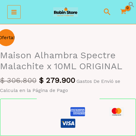
Ir
Buscar
al
contenido
Oferta!
Maison Alhambra Spectre
Malachite x 10ML ORIGINAL
El
El
$
306.800
$
279.900
Gastos De Envió se
precio
precio
Calcula en la Página de Pago
original
actual
Pago seguro garantizado
era:
es:
$ 306.800.
$ 279.900.