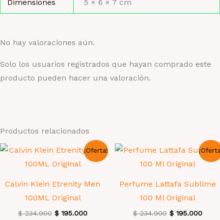
Dimensiones
5 × 6 × 7 cm
No hay valoraciones aún.
Solo los usuarios registrados que hayan comprado este
producto pueden hacer una valoración.
Productos relacionados
¡Oferta!
¡Ofert
Calvin Klein Etrenity Men
Perfume Lattafa Sublime
100ML Original
100 Ml Original
El
El
El
El
$
234.900
$
195.000
$
234.900
$
195.000