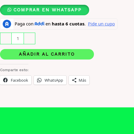
COMPRAR EN WHATSAPP
Maison
-
+
Alhambra
Spectre
AÑADIR AL CARRITO
Malachite
x
Comparte esto:
10ML
Facebook
WhatsApp
Más
ORIGINAL
cantidad
Descripción
Información adicional