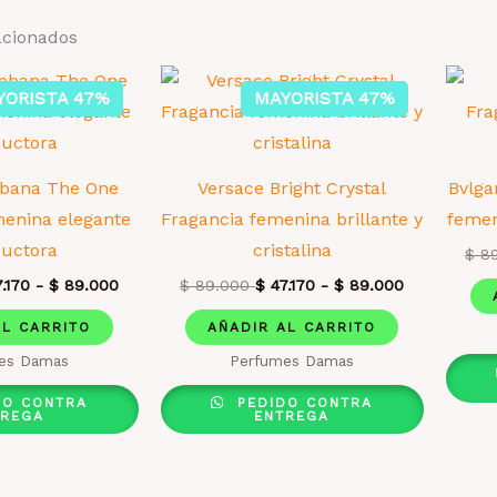
acionados
YORISTA 47%
MAYORISTA 47%
bbana The One
Versace Bright Crystal
Bvlga
menina elegante
Fragancia femenina brillante y
femen
ductora
cristalina
$
89
.170
-
$
89.000
$
89.000
$
47.170
-
$
89.000
AL CARRITO
AÑADIR AL CARRITO
es Damas
Perfumes Damas
DO CONTRA
PEDIDO CONTRA
TREGA
ENTREGA