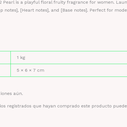
 Pearl is a playful floral fruity fragrance for women. La
op notes], [Heart notes], and [Base notes]. Perfect for mode
1 kg
s
5 × 6 × 7 cm
ciones aún.
rios registrados que hayan comprado este producto puede