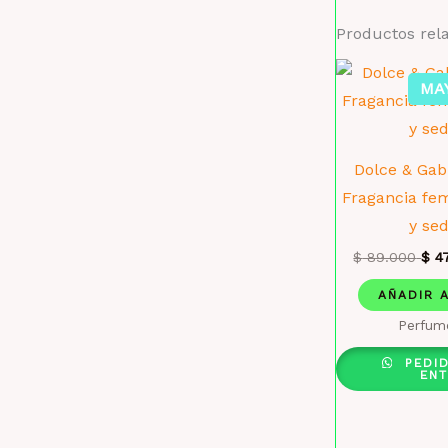
Productos rel
MA
Dolce & Ga
Fragancia fe
y se
$
89.000
$
47
AÑADIR 
Perfum
PEDI
EN