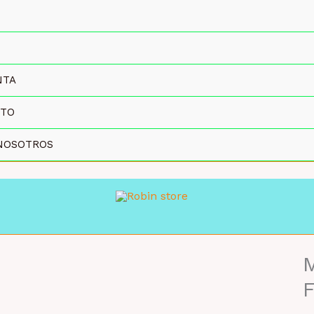
NTA
CTO
NOSOTROS
M
MAYORISTA 47%
F