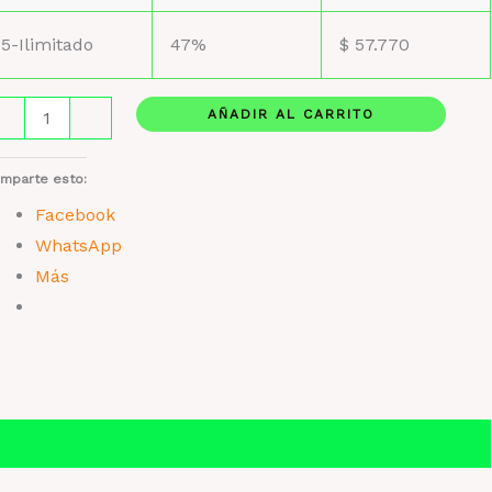
5-Ilimitado
47%
$
57.770
oschino
AÑADIR AL CARRITO
-
+
oy
mparte esto:
arl
Facebook
WhatsApp
oral
Más
uity
ragrance
r
omen
ntidad