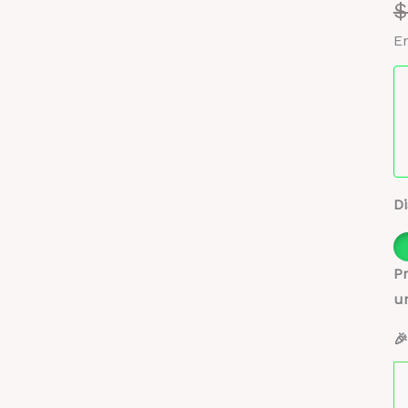
$
En
Di
Pr
u
🎉