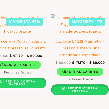
MAYORISTA 47%
MAYORISTA 47%
ri Omnia Coral Fragancia
Lacoste L.12.12 Magnetic |
ina floral frutal vibrante
Fragancia masculina
amaderada especiada
.000
$
47.170
-
$
89.000
$
89.000
$
47.170
-
$
89.000
AÑADIR AL CARRITO
AÑADIR AL CARRITO
Perfumes Damas
Perfumes Damas
PEDIDO CONTRA
ENTREGA
PEDIDO CONTRA
ENTREGA