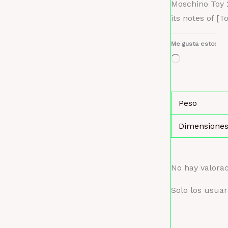
Moschino Toy 2
its notes of [T
Me gusta esto:
Cargando...
Peso
Dimensione
No hay valora
Solo los usua