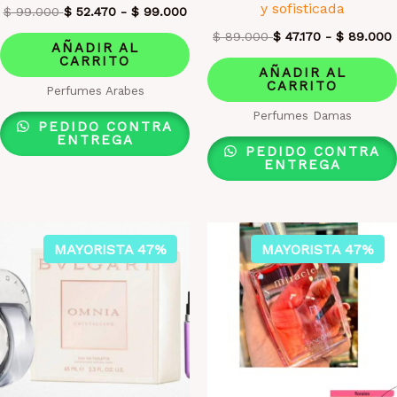
y sofisticada
$
99.000
$
52.470
-
$
99.000
$
89.000
$
47.170
-
$
89.000
AÑADIR AL
CARRITO
AÑADIR AL
CARRITO
Perfumes Arabes
Perfumes Damas
PEDIDO CONTRA
ENTREGA
PEDIDO CONTRA
ENTREGA
MAYORISTA 47%
MAYORISTA 47%