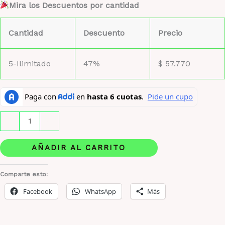
Mira los Descuentos por cantidad
Cantidad
Descuento
Precio
5-Ilimitado
47%
$
57.770
Moschino
-
+
Toy
2:
AÑADIR AL CARRITO
frescura
y
Comparte esto:
estilo
Facebook
WhatsApp
Más
en
cada