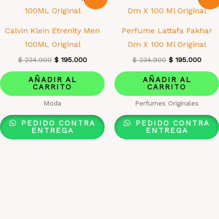
Calvin Klein Etrenity Men
Perfume Lattafa Fakhar
100ML Original
Dm X 100 Ml Original
El
El
El
El
$
234.900
$
195.000
$
234.900
$
195.000
precio
precio
precio
preci
original
actual
original
actua
AÑADIR AL
AÑADIR AL
era:
es:
era:
es:
CARRITO
CARRITO
$ 234.900.
$ 195.000.
$ 234.900.
$ 195
Moda
Perfumes Originales
PEDIDO CONTRA
PEDIDO CONTRA
ENTREGA
ENTREGA