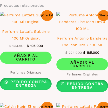
Productos relacionados
¡Oferta!
¡Ofert
Perfume Lattafa Sublime
100 Ml Original
Perfume Antonio Banderas
The Icon Dm X 100 ML
El
El
$
234.900
$
195.000
precio
precio
El
El
$
224.900
$
185.000
original
actual
AÑADIR AL
precio
preci
era:
es:
CARRITO
original
actua
AÑADIR AL
$ 234.900.
$ 195.000.
era:
es:
CARRITO
$ 224.900.
$ 185
Valorado
Perfumes Originales
Perfumes Originales
con
1.00
de
PEDIDO CONTRA
PEDIDO CONTRA
5
ENTREGA
ENTREGA
¡Oferta!
¡Ofert