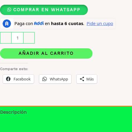
COMPRAR EN WHATSAPP
Nautica
-
+
Voyage
Sport
AÑADIR AL CARRITO
x
100ml
Comparte esto:
Original
Facebook
WhatsApp
Más
cantidad
Descripción
Información adicional