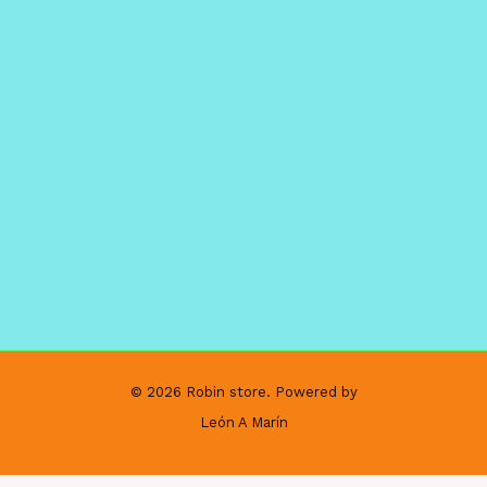
© 2026 Robin store. Powered by
León A Marín