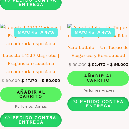
PEDIDO CONTRA
ENTREGA
MAYORISTA 47%
MAYORISTA 47%
Yara Lattafa – Un Toque de
Lacoste L.12.12 Magnetic |
Elegancia y Sensualidad
Fragancia masculina
$
99.000
$
52.470
-
$
99.000
amaderada especiada
AÑADIR AL
CARRITO
$
89.000
$
47.170
-
$
89.000
Perfumes Arabes
AÑADIR AL
CARRITO
PEDIDO CONTRA
ENTREGA
Perfumes Damas
PEDIDO CONTRA
ENTREGA