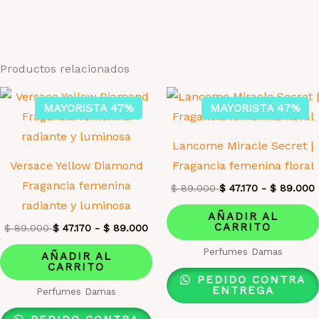
Productos relacionados
MAYORISTA 47%
MAYORISTA 47%
Lancome Miracle Secret |
Versace Yellow Diamond
Fragancia femenina floral
Fragancia femenina
$
89.000
$
47.170
-
$
89.000
radiante y luminosa
AÑADIR AL
CARRITO
$
89.000
$
47.170
-
$
89.000
Perfumes Damas
AÑADIR AL
CARRITO
PEDIDO CONTRA
ENTREGA
Perfumes Damas