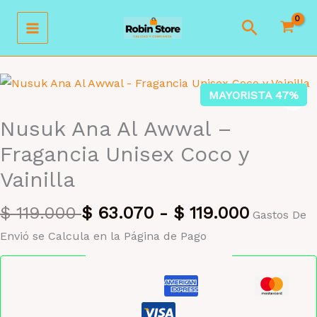
Ir
Buscar
al
contenido
MAYORISTA 47%
Nusuk Ana Al Awwal –
Fragancia Unisex Coco y
Vainilla
$
119.000
$
63.070
-
$
119.000
Gastos De
Envió se Calcula en la Página de Pago
Pago seguro garantizado