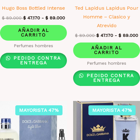
Hugo Boss Bottled Intense
Ted Lapidus Lapidus Pour
Homme – Clasico y
$
89.000
$
47.170
-
$
89.000
Atrevido
AÑADIR AL
CARRITO
$
89.000
$
47.170
-
$
89.000
Perfumes hombres
AÑADIR AL
CARRITO
PEDIDO CONTRA
ENTREGA
Perfumes hombres
PEDIDO CONTRA
ENTREGA
MAYORISTA 47%
MAYORISTA 47%