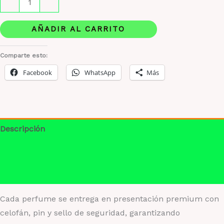
-
+
Mega
cantidad
AÑADIR AL CARRITO
Comparte esto:
Facebook
WhatsApp
Más
Descripción
Información adicional
Valoraciones (0)
Cada perfume se entrega en presentación premium con
celofán, pin y sello de seguridad, garantizando