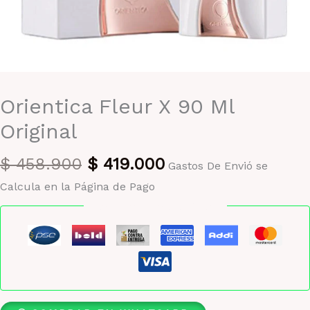
Orientica Fleur X 90 Ml
Original
El
El
$
458.900
$
419.000
Gastos De Envió se
precio
precio
Calcula en la Página de Pago
original
actual
Pago seguro garantizado
era:
es:
$ 458.900.
$ 419.000.