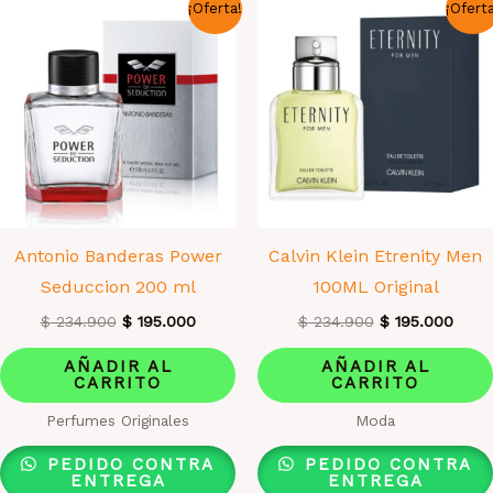
¡Oferta!
¡Ofert
Antonio Banderas Power
Calvin Klein Etrenity Men
Seduccion 200 ml
100ML Original
El
El
El
El
$
234.900
$
195.000
$
234.900
$
195.000
precio
precio
precio
preci
original
actual
original
actua
AÑADIR AL
AÑADIR AL
era:
es:
era:
es:
CARRITO
CARRITO
$ 234.900.
$ 195.000.
$ 234.900.
$ 195
Perfumes Originales
Moda
PEDIDO CONTRA
PEDIDO CONTRA
ENTREGA
ENTREGA