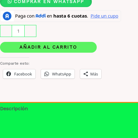
COMPRAR EN WHATSAPP
Orientica
-
+
Fleur
X
AÑADIR AL CARRITO
90
Ml
Comparte esto:
Original
Facebook
WhatsApp
Más
cantidad
Descripción
Información adicional
Valoraciones (0)