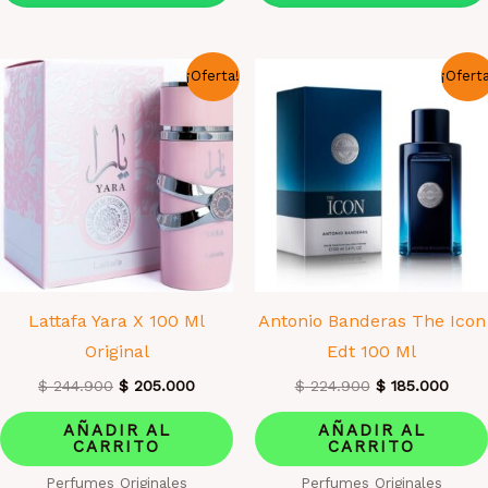
¡Oferta!
¡Ofert
Lattafa Yara X 100 Ml
Antonio Banderas The Icon
Original
Edt 100 Ml
El
El
El
El
$
244.900
$
205.000
$
224.900
$
185.000
precio
precio
precio
preci
original
actual
original
actua
AÑADIR AL
AÑADIR AL
era:
es:
era:
es:
CARRITO
CARRITO
$ 244.900.
$ 205.000.
$ 224.900.
$ 185
Perfumes Originales
Perfumes Originales