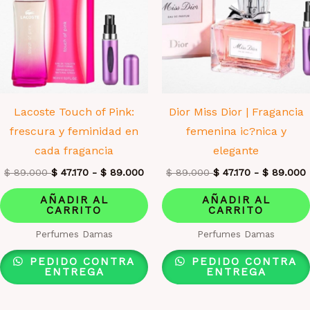
Lacoste Touch of Pink:
Dior Miss Dior | Fragancia
frescura y feminidad en
femenina ic?nica y
cada fragancia
elegante
$
89.000
$
47.170
-
$
89.000
$
89.000
$
47.170
-
$
89.000
AÑADIR AL
AÑADIR AL
CARRITO
CARRITO
Perfumes Damas
Perfumes Damas
PEDIDO CONTRA
PEDIDO CONTRA
ENTREGA
ENTREGA