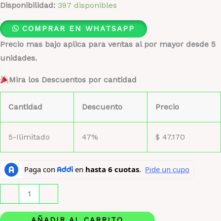
Disponibilidad:
397 disponibles
COMPRAR EN WHATSAPP
Precio mas bajo aplica para ventas al por mayor desde 5
unidades.
Mira los Descuentos por cantidad
Cantidad
Descuento
Precio
5-Ilimitado
47%
$
47.170
Paris
-
+
Hilton
by
AÑADIR AL CARRITO