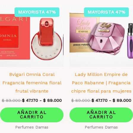
MAYORISTA 47%
MAYORISTA 47%
Bvlgari Omnia Coral
Lady Million Empire de
Fragancia femenina floral
Paco Rabanne | Fragancia
frutal vibrante
chipre floral para mujeres
$
89.000
$
47.170
-
$
89.000
$
89.000
$
47.170
-
$
89.000
AÑADIR AL
AÑADIR AL
CARRITO
CARRITO
Perfumes Damas
Perfumes Damas