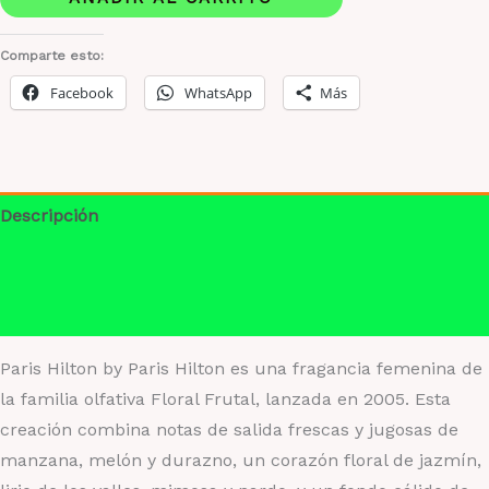
Paris
Hilton
Comparte esto:
cantidad
Facebook
WhatsApp
Más
Descripción
Información adicional
Valoraciones (0)
Paris Hilton by Paris Hilton es una fragancia femenina de
la familia olfativa Floral Frutal, lanzada en 2005. Esta
creación combina notas de salida frescas y jugosas de
manzana, melón y durazno, un corazón floral de jazmín,