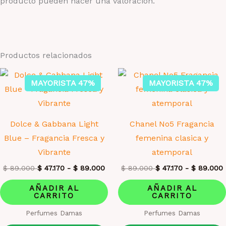
producto pueden hacer una valoración.
Productos relacionados
MAYORISTA 47%
MAYORISTA 47%
Dolce & Gabbana Light
Chanel No5 Fragancia
Blue – Fragancia Fresca y
femenina clasica y
Vibrante
atemporal
$
89.000
$
47.170
-
$
89.000
$
89.000
$
47.170
-
$
89.000
AÑADIR AL
AÑADIR AL
CARRITO
CARRITO
Perfumes Damas
Perfumes Damas