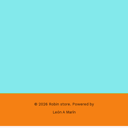
© 2026 Robin store. Powered by
León A Marín