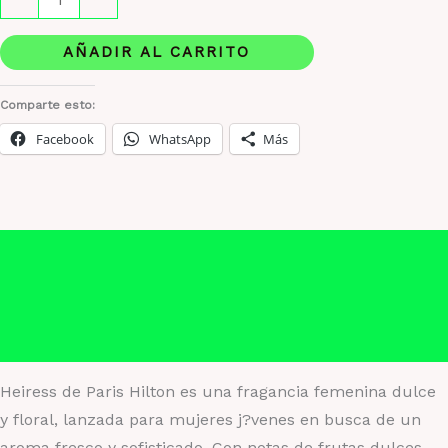
Hilton
Heiress
AÑADIR AL CARRITO
|
Fragancia
Comparte esto:
femenina
Facebook
WhatsApp
Más
dulce
y
floral
cantidad
Descripción
Información adicional
Valoraciones (0)
Heiress de Paris Hilton es una fragancia femenina dulce
y floral, lanzada para mujeres j?venes en busca de un
aroma fresco y sofisticado. Con notas de frutas dulces