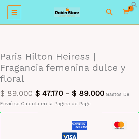
Ir
Buscar
al
contenido
MAYORISTA 47%
Paris Hilton Heiress |
Fragancia femenina dulce y
floral
$
89.000
$
47.170
-
$
89.000
Gastos De
Envió se Calcula en la Página de Pago
Pago seguro garantizado