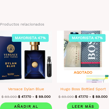
Productos relacionados
MAYORISTA 47%
MAYORISTA 47%
AGOTADO
Versace Dylan Blue
Hugo Boss Bottled Sport
$
89.000
$
47.170
-
$
89.000
$
89.000
$
47.170
-
$
89.000
AÑADIR AL
LEER MÁS