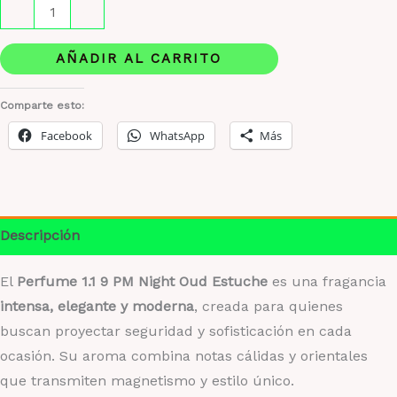
Perfume
-
+
1.1
9
AÑADIR AL CARRITO
PM
Night
Comparte esto:
Oud
Facebook
WhatsApp
Más
Estuche
100
ml
+
Descripción
Perfumero
Recargable
El
Perfume 1.1 9 PM Night Oud Estuche
es una fragancia
Gratis
intensa, elegante y moderna
, creada para quienes
cantidad
buscan proyectar seguridad y sofisticación en cada
ocasión. Su aroma combina notas cálidas y orientales
que transmiten magnetismo y estilo único.