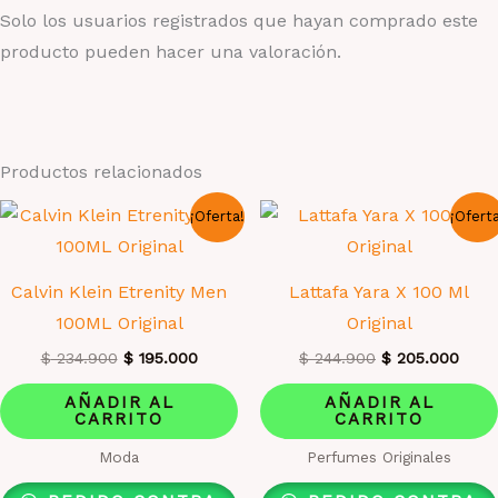
Solo los usuarios registrados que hayan comprado este
producto pueden hacer una valoración.
Productos relacionados
¡Oferta!
¡Ofert
Calvin Klein Etrenity Men
Lattafa Yara X 100 Ml
100ML Original
Original
El
El
El
El
$
234.900
$
195.000
$
244.900
$
205.000
precio
precio
precio
prec
original
actual
original
actua
AÑADIR AL
AÑADIR AL
era:
es:
era:
es:
CARRITO
CARRITO
$ 234.900.
$ 195.000.
$ 244.900.
$ 20
Moda
Perfumes Originales