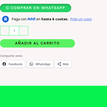
COMPRAR EN WHATSAPP
Perfume
-
+
Benetton
Colors
AÑADIR AL CARRITO
Blue
Man
Comparte esto:
X
Facebook
WhatsApp
Más
100
Ml
Original
cantidad
Descripción
Información adicional