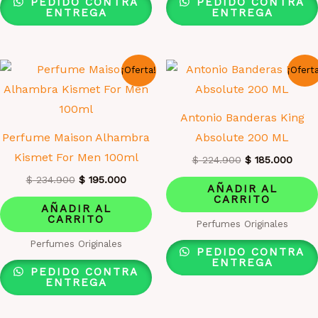
PEDIDO CONTRA
PEDIDO CONTRA
ENTREGA
ENTREGA
¡Oferta!
¡Ofert
Antonio Banderas King
Perfume Maison Alhambra
Absolute 200 ML
Kismet For Men 100ml
El
El
$
224.900
$
185.000
precio
preci
El
El
$
234.900
$
195.000
original
actua
AÑADIR AL
precio
precio
era:
es:
CARRITO
original
actual
AÑADIR AL
$ 224.900.
$ 185
era:
es:
CARRITO
Perfumes Originales
$ 234.900.
$ 195.000.
Perfumes Originales
PEDIDO CONTRA
ENTREGA
PEDIDO CONTRA
ENTREGA