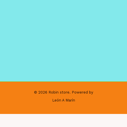
© 2026 Robin store. Powered by
León A Marín