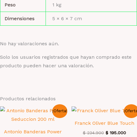
Peso
1 kg
Dimensiones
5 × 6 × 7 cm
No hay valoraciones aún.
Solo los usuarios registrados que hayan comprado este
producto pueden hacer una valoración.
Productos relacionados
¡Oferta!
¡Ofert
Franck Oliver Blue Touch
Antonio Banderas Power
El
El
$
234.900
$
195.000