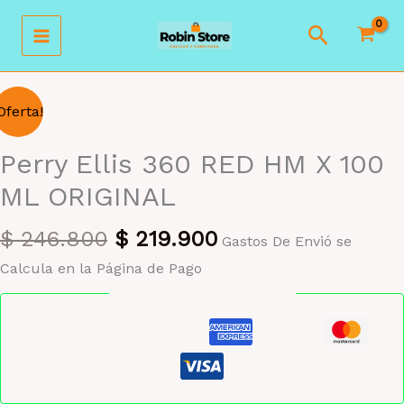
Ir
Buscar
al
contenido
Oferta!
Perry Ellis 360 RED HM X 100
ML ORIGINAL
El
El
$
246.800
$
219.900
Gastos De Envió se
precio
precio
Calcula en la Página de Pago
original
actual
Pago seguro garantizado
era:
es:
$ 246.800.
$ 219.900.