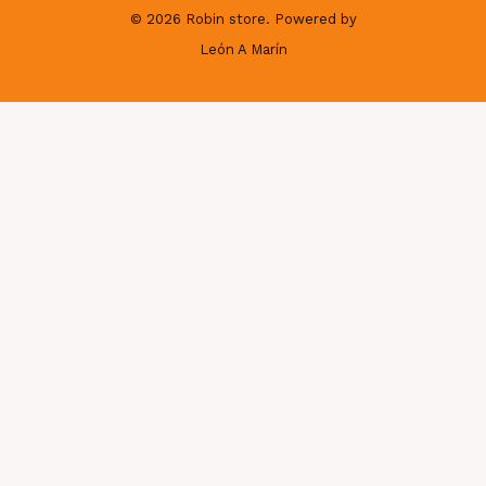
© 2026 Robin store. Powered by
León A Marín