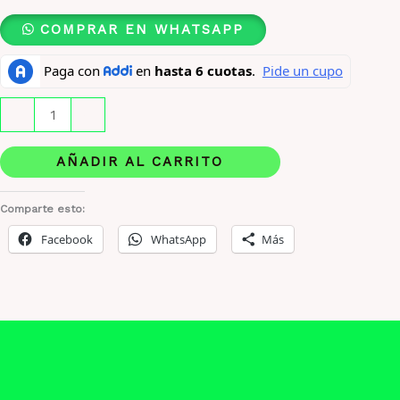
COMPRAR EN WHATSAPP
Perry
-
+
Ellis
360
AÑADIR AL CARRITO
RED
HM
Comparte esto:
X
Facebook
WhatsApp
Más
100
ML
ORIGINAL
cantidad
Descripción
Información adicional