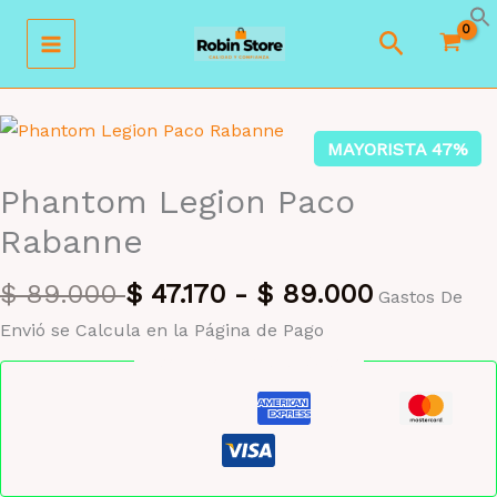
Ir
Buscar
al
contenido
MAYORISTA 47%
Phantom Legion Paco
Rabanne
$
89.000
$
47.170
-
$
89.000
Gastos De
Envió se Calcula en la Página de Pago
Pago seguro garantizado