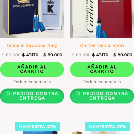
Dolce & Gabbana King
Cartier Declaration
$
89.000
$
47.170
-
$
89.000
$
89.000
$
47.170
-
$
89.000
AÑADIR AL
AÑADIR AL
CARRITO
CARRITO
Perfumes hombres
Perfumes hombres
PEDIDO CONTRA
PEDIDO CONTRA
ENTREGA
ENTREGA
MAYORISTA 47%
MAYORISTA 47%