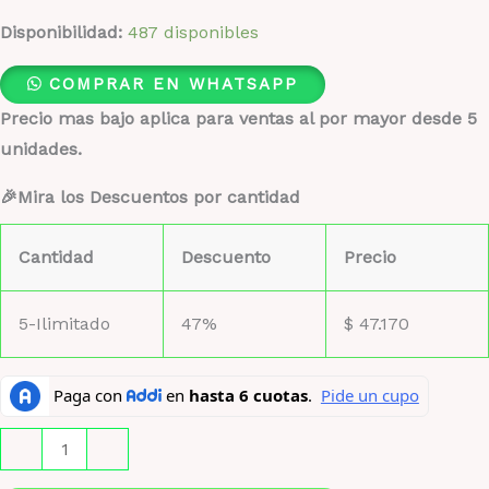
Disponibilidad:
487 disponibles
COMPRAR EN WHATSAPP
Precio mas bajo aplica para ventas al por mayor desde 5
unidades.
🎉Mira los Descuentos por cantidad
Cantidad
Descuento
Precio
5-Ilimitado
47%
$
47.170
Phantom
-
+
Legion