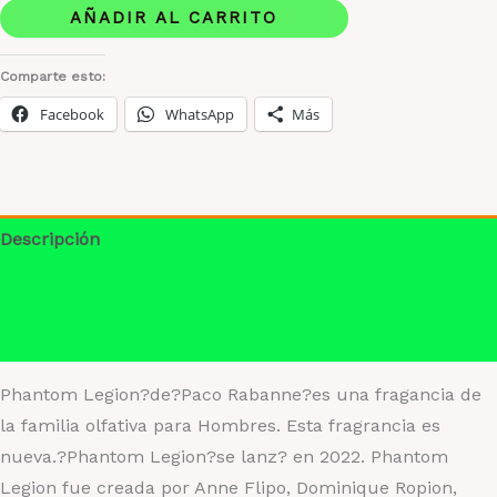
Paco
AÑADIR AL CARRITO
Rabanne
cantidad
Comparte esto:
Facebook
WhatsApp
Más
Descripción
Información adicional
Valoraciones (0)
Phantom Legion?de?Paco Rabanne?es una fragancia de
la familia olfativa para Hombres. Esta fragrancia es
nueva.?Phantom Legion?se lanz? en 2022. Phantom
Legion fue creada por Anne Flipo, Dominique Ropion,