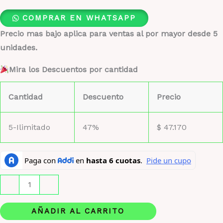
COMPRAR EN WHATSAPP
Precio mas bajo aplica para ventas al por mayor desde 5
unidades.
Mira los Descuentos por cantidad
Cantidad
Descuento
Precio
5-Ilimitado
47%
$
47.170
Carolina
-
+
Herrera
Good
AÑADIR AL CARRITO
Girl