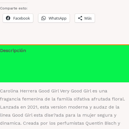
Very
Comparte esto:
Good
Facebook
WhatsApp
Más
Girl
|
Fragancia
femenina
Descripción
afrutada
Información adicional
floral
cantidad
Valoraciones (0)
Carolina Herrera Good Girl Very Good Girl es una
fragancia femenina de la familia olfativa afrutada floral.
Lanzada en 2021, esta version moderna y audaz de la
linea Good Girl esta dise?ada para la mujer segura y
dinamica. Creada por los perfumistas Quentin Bisch y