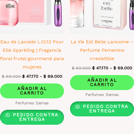
Eau de Lacoste L.12.12 Pour
La Vie Est Belle Lancome –
Elle Sparkling | Fragancia
Perfume Femenino
floral frutal gourmand para
Irresistible
mujeres
$
89.000
$
47.170
-
$
89.000
$
89.000
$
47.170
-
$
89.000
AÑADIR AL
CARRITO
AÑADIR AL
CARRITO
Perfumes Damas
Perfumes Damas
PEDIDO CONTRA
ENTREGA
PEDIDO CONTRA
ENTREGA