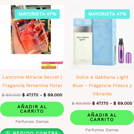
MAYORISTA 47%
MAYORISTA 47%
Lancome Miracle Secret |
Dolce & Gabbana Light
Fragancia femenina floral
Blue – Fragancia Fresca y
Vibrante
$
89.000
$
47.170
-
$
89.000
$
89.000
$
47.170
-
$
89.000
AÑADIR AL
CARRITO
AÑADIR AL
CARRITO
Perfumes Damas
Perfumes Damas
PEDIDO CONTRA