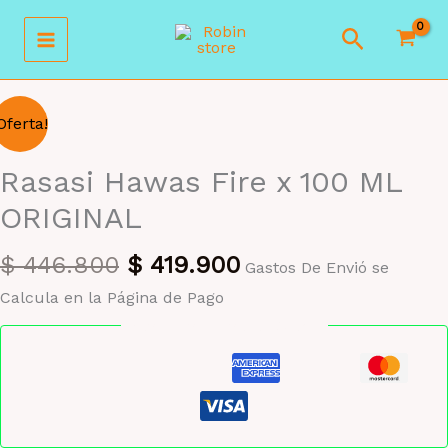
Ir
Buscar
al
contenido
Oferta!
Rasasi Hawas Fire x 100 ML
ORIGINAL
El
El
$
446.800
$
419.900
Gastos De Envió se
precio
precio
Calcula en la Página de Pago
original
actual
Pago seguro garantizado
era:
es:
$ 446.800.
$ 419.900.