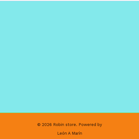
© 2026 Robin store. Powered by
León A Marín