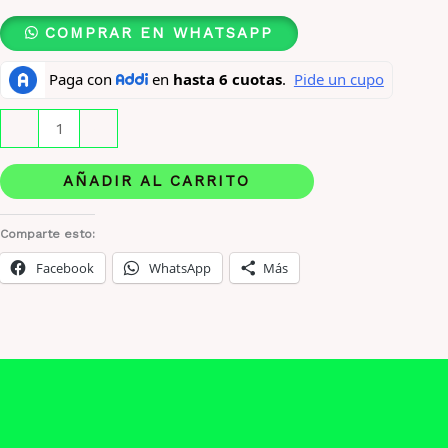
COMPRAR EN WHATSAPP
Rasasi
-
+
Hawas
Fire
AÑADIR AL CARRITO
x
100
Comparte esto:
ML
Facebook
WhatsApp
Más
ORIGINAL
cantidad
Descripción
Información adicional