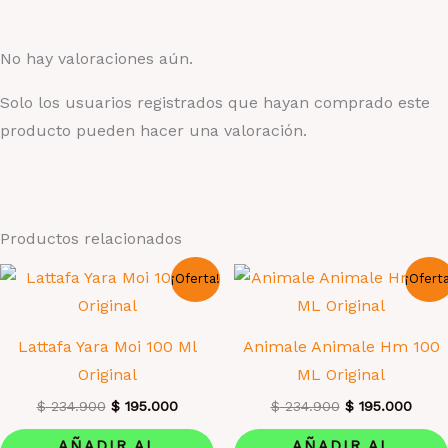
No hay valoraciones aún.
Solo los usuarios registrados que hayan comprado este
producto pueden hacer una valoración.
Productos relacionados
¡Oferta!
¡Ofert
Lattafa Yara Moi 100 Ml
Animale Animale Hm 100
Original
ML Original
El
El
El
El
$
234.900
$
195.000
$
234.900
$
195.000
precio
precio
precio
preci
original
actual
original
actua
AÑADIR AL
AÑADIR AL