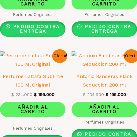
era:
es:
era:
es:
CARRITO
CARRITO
$ 234.900.
$ 195.000.
$ 234.900.
$ 195
Perfumes Originales
Perfumes Originales
PEDIDO CONTRA
PEDIDO CONTRA
ENTREGA
ENTREGA
¡Oferta!
¡Ofert
Perfume Lattafa Sublime
Antonio Banderas Black
100 Ml Original
Seduccion 200 ml
El
El
El
El
$
234.900
$
195.000
$
234.900
$
195.000
precio
precio
precio
preci
original
actual
original
actua
AÑADIR AL
AÑADIR AL
era:
es:
era:
es:
CARRITO
CARRITO
$ 234.900.
$ 195.000.
$ 234.900.
$ 195
Perfumes Originales
Valorado
Perfumes Originales
con
PEDIDO CONTRA
1.00