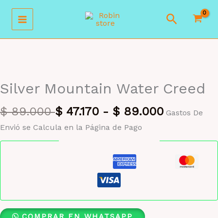
Ir
Buscar
al
contenido
MAYORISTA 47%
Silver Mountain Water Creed
$
89.000
$
47.170
-
$
89.000
Gastos De
Envió se Calcula en la Página de Pago
Pago seguro garantizado
COMPRAR EN WHATSAPP