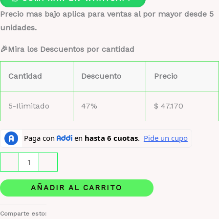
Precio mas bajo aplica para ventas al por mayor desde 5
unidades.
🎉Mira los Descuentos por cantidad
Cantidad
Descuento
Precio
5-Ilimitado
47%
$
47.170
Silver
-
+
Mountain
Water
AÑADIR AL CARRITO
Creed
cantidad
Comparte esto: