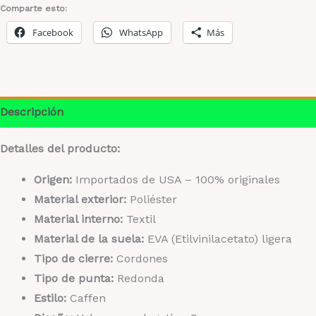
–
Comparte esto:
Negro
Facebook
WhatsApp
Más
Logo
Multi
cantidad
Descripción
Detalles del producto:
Origen:
Importados de USA – 100% originales
Material exterior:
Poliéster
Material interno:
Textil
Material de la suela:
EVA (Etilvinilacetato) ligera
Tipo de cierre:
Cordones
Tipo de punta:
Redonda
Estilo:
Caffen