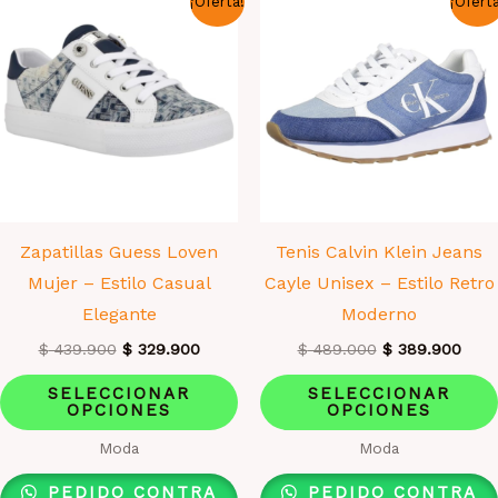
¡Oferta!
¡Ofert
Zapatillas Guess Loven
Tenis Calvin Klein Jeans
Mujer – Estilo Casual
Cayle Unisex – Estilo Retro
Elegante
Moderno
El
El
El
El
$
439.900
$
329.900
$
489.000
$
389.900
precio
precio
precio
prec
Este
original
actual
original
actu
SELECCIONAR
SELECCIONAR
era:
es:
era:
es:
OPCIONES
OPCIONES
producto
$ 439.900.
$ 329.900.
$ 489.000.
$ 38
tiene
Moda
Moda
múltiples
PEDIDO CONTRA
PEDIDO CONTRA