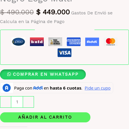
El
El
$
490.000
$
449.000
Gastos De Envió se
precio
precio
Calcula en la Página de Pago
original
actual
Pago seguro garantizado
era:
es:
$ 490.000.
$ 449.000.
COMPRAR EN WHATSAPP
Tenis
-
+
Guess
Caffen
AÑADIR AL CARRITO
Hombre