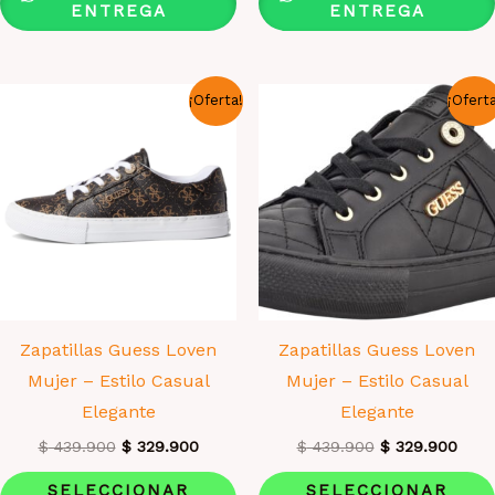
variantes.
ENTREGA
ENTREGA
Las
opciones
se
¡Oferta!
¡Ofert
pueden
elegir
en
la
página
de
producto
Zapatillas Guess Loven
Zapatillas Guess Loven
Mujer – Estilo Casual
Mujer – Estilo Casual
Elegante
Elegante
El
El
El
El
$
439.900
$
329.900
$
439.900
$
329.900
precio
precio
precio
prec
Este
original
actual
original
actua
SELECCIONAR
SELECCIONAR