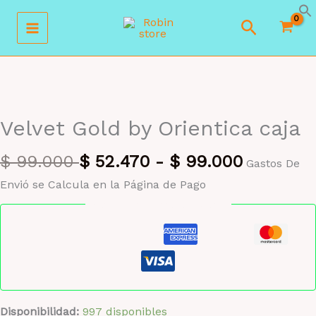
Ir
Buscar
al
contenido
MAYORISTA 47%
Velvet Gold by Orientica caja
$
99.000
$
52.470
-
$
99.000
Gastos De
Envió se Calcula en la Página de Pago
Pago seguro garantizado
Disponibilidad:
997 disponibles