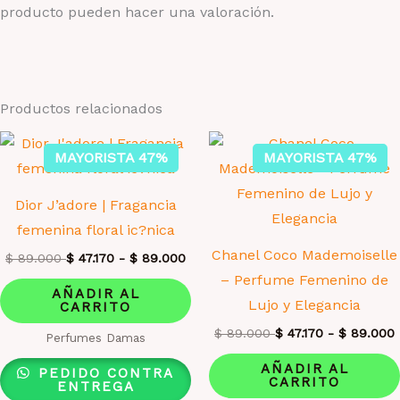
producto pueden hacer una valoración.
Productos relacionados
MAYORISTA 47%
MAYORISTA 47%
Dior J’adore | Fragancia
femenina floral ic?nica
Chanel Coco Mademoiselle
$
89.000
$
47.170
-
$
89.000
– Perfume Femenino de
AÑADIR AL
Lujo y Elegancia
CARRITO
$
89.000
$
47.170
-
$
89.000
Perfumes Damas
AÑADIR AL
PEDIDO CONTRA
CARRITO
ENTREGA