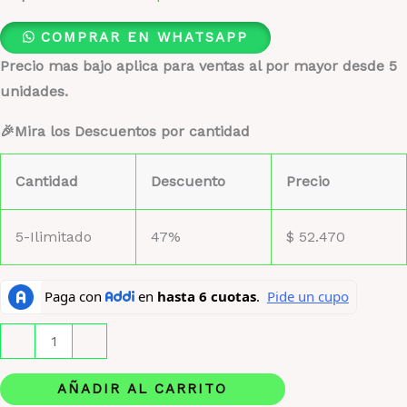
COMPRAR EN WHATSAPP
Precio mas bajo aplica para ventas al por mayor desde 5
unidades.
🎉Mira los Descuentos por cantidad
Cantidad
Descuento
Precio
5-Ilimitado
47%
$
52.470
Velvet
-
+
Gold
by
AÑADIR AL CARRITO