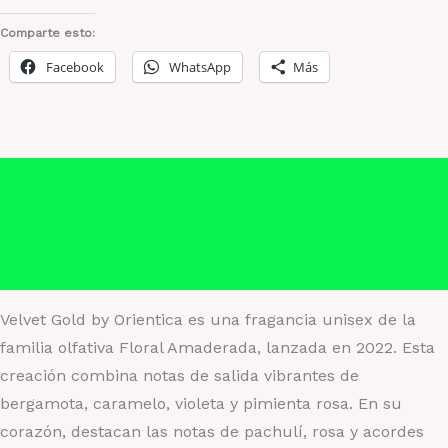
Orientica
caja
Comparte esto:
cantidad
Facebook
WhatsApp
Más
Descripción
Información adicional
Valoraciones (0)
Velvet Gold by Orientica es una fragancia unisex de la
familia olfativa Floral Amaderada, lanzada en 2022. Esta
creación combina notas de salida vibrantes de
bergamota, caramelo, violeta y pimienta rosa. En su
corazón, destacan las notas de pachulí, rosa y acordes