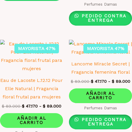
Perfumes Damas
PEDIDO CONTRA
ENTREGA
MAYORISTA 47%
MAYORISTA 47%
Lancome Miracle Secret |
Fragancia femenina floral
Eau de Lacoste L.12.12 Pour
$
89.000
$
47.170
-
$
89.000
Elle Natural | Fragancia
AÑADIR AL
floral frutal para mujeres
CARRITO
$
89.000
$
47.170
-
$
89.000
Perfumes Damas
AÑADIR AL
PEDIDO CONTRA
CARRITO
ENTREGA