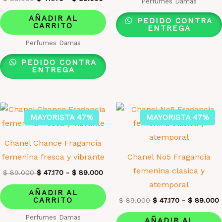
Perfumes Damas
AÑADIR AL
PEDIDO CONTRA
CARRITO
ENTREGA
Perfumes Damas
PEDIDO CONTRA
ENTREGA
MAYORISTA 47%
MAYORISTA 47%
Chanel Chance Fragancia
femenina fresca y vibrante
Chanel No5 Fragancia
femenina clasica y
$
89.000
$
47.170
-
$
89.000
atemporal
AÑADIR AL
CARRITO
$
89.000
$
47.170
-
$
89.000
Perfumes Damas
AÑADIR AL