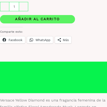
Versace
-
+
Yellow
Diamond
AÑADIR AL CARRITO
Fragancia
femenina
Comparte esto:
radiante
Facebook
WhatsApp
Más
y
luminosa
cantidad
Descripción
Información adicional
Valoraciones (0)
Versace Yellow Diamond es una fragancia femenina de la
familia olfativa Floral Amaderada Musk. Lanzada en