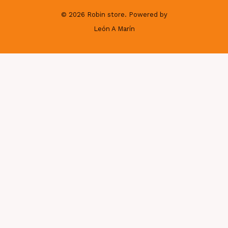
© 2026 Robin store. Powered by
León A Marín