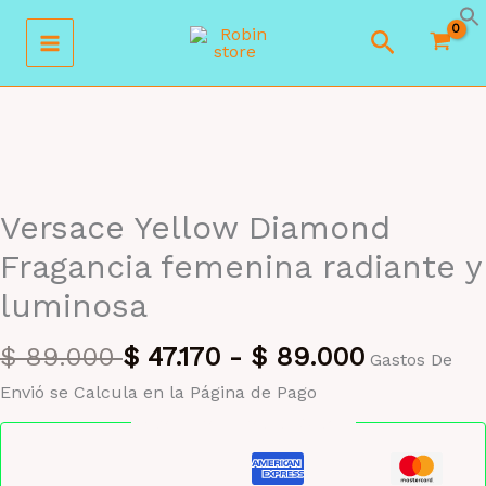
Ir
Buscar
al
contenido
MAYORISTA 47%
Versace Yellow Diamond
Fragancia femenina radiante y
luminosa
$
89.000
$
47.170
-
$
89.000
Gastos De
Envió se Calcula en la Página de Pago
Pago seguro garantizado