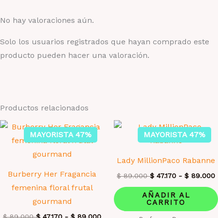
No hay valoraciones aún.
Solo los usuarios registrados que hayan comprado este
producto pueden hacer una valoración.
Productos relacionados
MAYORISTA 47%
MAYORISTA 47%
Lady MillionPaco Rabanne
Burberry Her Fragancia
$
89.000
$
47.170
-
$
89.000
femenina floral frutal
AÑADIR AL
gourmand
CARRITO
$
89.000
$
47.170
-
$
89.000