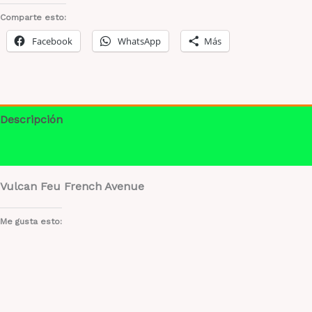
1.1
Comparte esto:
uisex
Facebook
WhatsApp
Más
cantidad
Descripción
Información adicional
Vulcan Feu French Avenue
Me gusta esto: