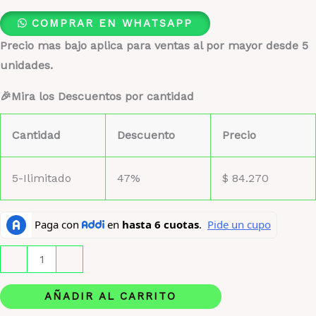
COMPRAR EN WHATSAPP
Precio mas bajo aplica para ventas al por mayor desde 5
unidades.
🎉Mira los Descuentos por cantidad
Cantidad
Descuento
Precio
5-Ilimitado
47%
$
84.270
Vulcan
-
+
Feu
French
AÑADIR AL CARRITO
Avenue