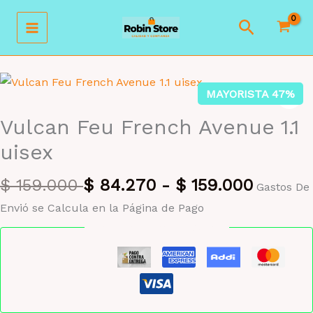
Ir
Buscar
al
contenido
MAYORISTA 47%
Vulcan Feu French Avenue 1.1
uisex
$
159.000
$
84.270
-
$
159.000
Gastos De
Envió se Calcula en la Página de Pago
Pago seguro garantizado