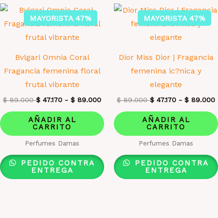
MAYORISTA 47%
MAYORISTA 47%
Bvlgari Omnia Coral
Dior Miss Dior | Fragancia
Fragancia femenina floral
femenina ic?nica y
frutal vibrante
elegante
$
89.000
$
47.170
-
$
89.000
$
89.000
$
47.170
-
$
89.000
AÑADIR AL
AÑADIR AL
CARRITO
CARRITO
Perfumes Damas
Perfumes Damas
PEDIDO CONTRA
PEDIDO CONTRA
ENTREGA
ENTREGA