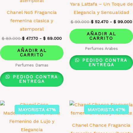
Yara Lattafa – Un Toque de
Chanel No5 Fragancia
Elegancia y Sensualidad
femenina clasica y
$
99.000
$
52.470
-
$
99.000
atemporal
AÑADIR AL
CARRITO
$
89.000
$
47.170
-
$
89.000
Perfumes Arabes
AÑADIR AL
CARRITO
PEDIDO CONTRA
ENTREGA
Perfumes Damas
PEDIDO CONTRA
ENTREGA
MAYORISTA 47%
MAYORISTA 47%
Chanel Chance Fragancia