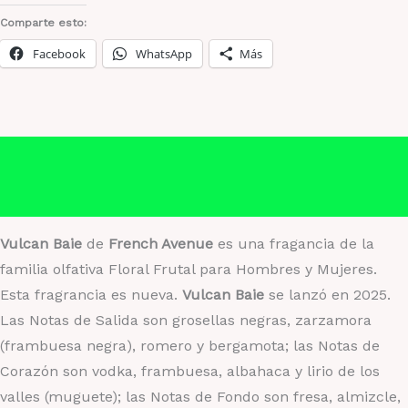
1.1
Comparte esto:
unisex
Facebook
WhatsApp
Más
cantidad
Descripción
Información adicional
Vulcan Baie
de
French Avenue
es una fragancia de la
familia olfativa Floral Frutal para Hombres y Mujeres.
Esta fragrancia es nueva.
Vulcan Baie
se lanzó en 2025.
Las Notas de Salida son grosellas negras, zarzamora
(frambuesa negra), romero y bergamota; las Notas de
Corazón son vodka, frambuesa, albahaca y lirio de los
valles (muguete); las Notas de Fondo son fresa, almizcle,