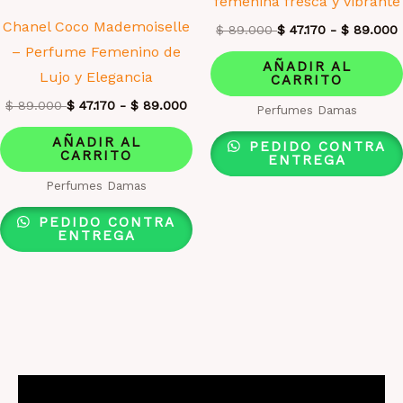
femenina fresca y vibrante
Chanel Coco Mademoiselle
$
89.000
$
47.170
-
$
89.000
– Perfume Femenino de
AÑADIR AL
Lujo y Elegancia
CARRITO
$
89.000
$
47.170
-
$
89.000
Perfumes Damas
AÑADIR AL
PEDIDO CONTRA
CARRITO
ENTREGA
Perfumes Damas
PEDIDO CONTRA
ENTREGA