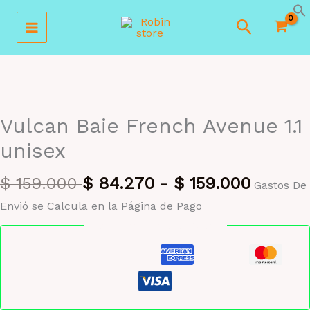
Ir
Buscar
al
contenido
MAYORISTA 47%
Vulcan Baie French Avenue 1.1
unisex
$
159.000
$
84.270
-
$
159.000
Gastos De
Envió se Calcula en la Página de Pago
Pago seguro garantizado