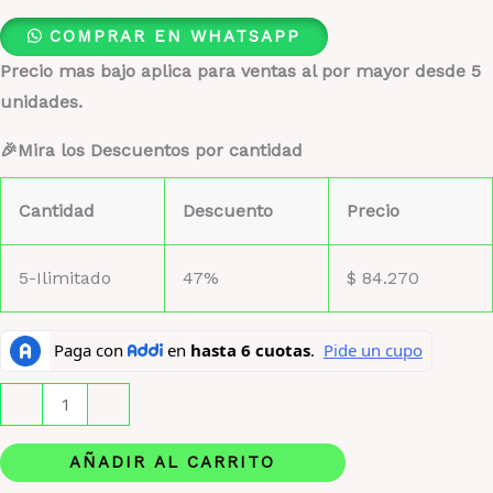
COMPRAR EN WHATSAPP
Precio mas bajo aplica para ventas al por mayor desde 5
unidades.
🎉Mira los Descuentos por cantidad
Cantidad
Descuento
Precio
5-Ilimitado
47%
$
84.270
Vulcan
-
+
Baie
French
AÑADIR AL CARRITO
Avenue