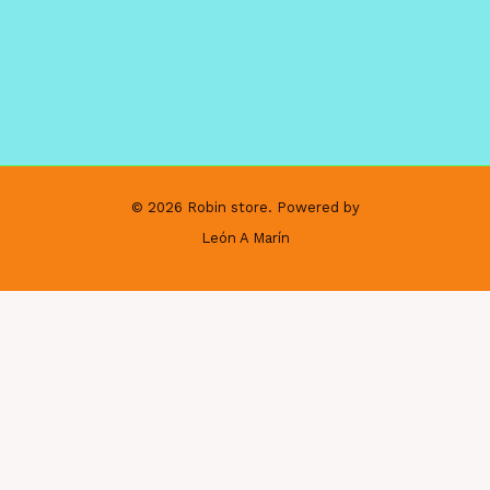
© 2026 Robin store. Powered by
León A Marín