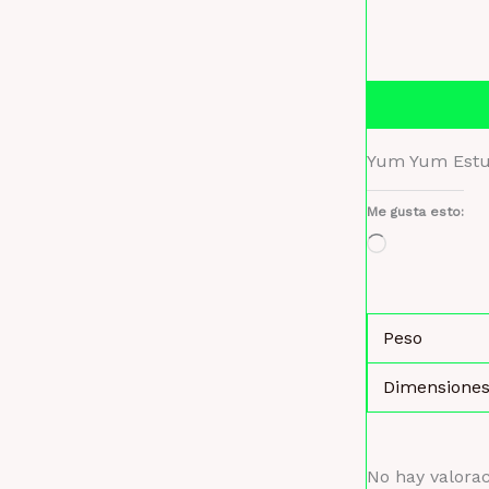
Descripción
Yum Yum Estuc
Me gusta esto:
Cargando...
Peso
Dimensione
No hay valora