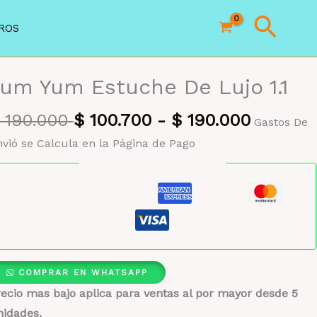
Busc
ROS
um Yum Estuche De Lujo 1.1
190.000
$
100.700
-
$
190.000
Gastos De
vió se Calcula en la Página de Pago
Pago seguro garantizado
COMPRAR EN WHATSAPP
ecio mas bajo aplica para ventas al por mayor desde 5
nidades.