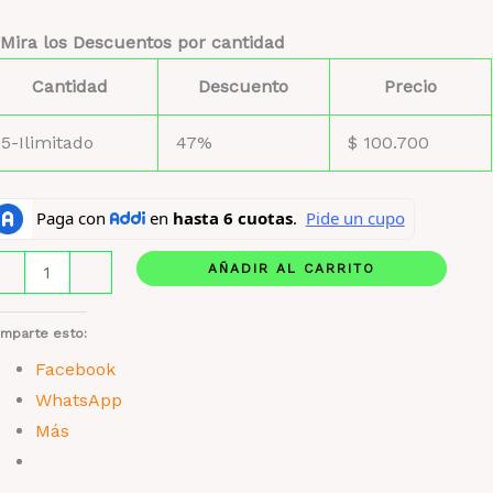
Mira los Descuentos por cantidad
Cantidad
Descuento
Precio
5-Ilimitado
47%
$
100.700
um
AÑADIR AL CARRITO
-
+
um
stuche
mparte esto:
e
Facebook
jo
WhatsApp
Más
ntidad