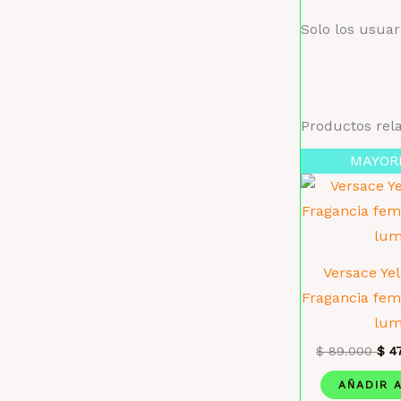
Solo los usua
Productos rel
MAYOR
Versace Ye
Fragancia fem
lum
$
89.000
$
47
AÑADIR 