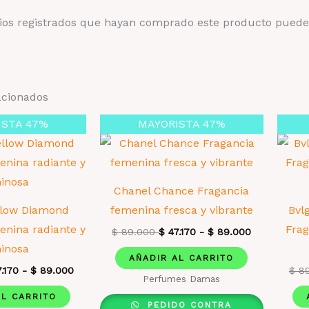
rios registrados que hayan comprado este producto puede
acionados
ISTA 47%
MAYORISTA 47%
Chanel Chance Fragancia
llow Diamond
femenina fresca y vibrante
Bvl
enina radiante y
Frag
$
89.000
$
47.170
-
$
89.000
inosa
AÑADIR AL CARRITO
.170
-
$
89.000
$
89
Perfumes Damas
AL CARRITO
PEDIDO CONTRA