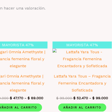
n hacer una valoración.
MAYORISTA 47%
MAYORISTA 47%
gari Omnia Amethyste |
Lattafa Yara Tous – Fragancia
ancia femenina floral y
Femenina Encantadora y
elegante
Sofisticada
.000
$
47.170
-
$
89.000
$
99.000
$
52.470
-
$
99.000
AÑADIR AL CARRITO
AÑADIR AL CARRITO