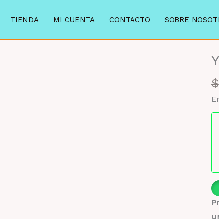
TIENDA
MI CUENTA
CONTACTO
SOBRE NOSOT
Y
7%
$
En
Pr
u