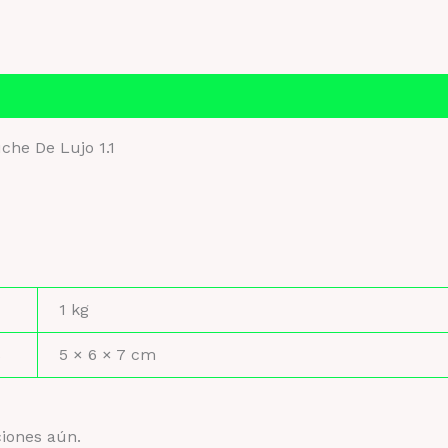
Información adicional
Valoraciones (0)
he De Lujo 1.1
1 kg
s
5 × 6 × 7 cm
ciones aún.