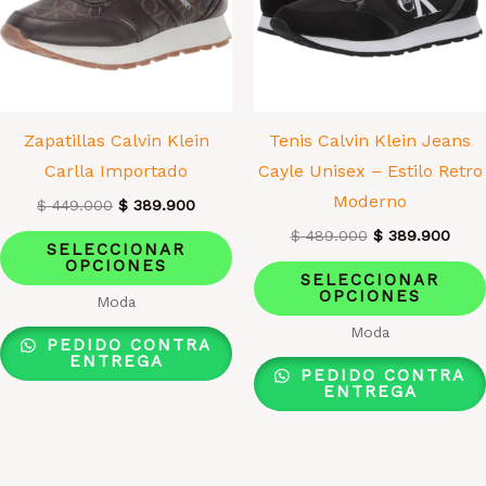
Zapatillas Calvin Klein
Tenis Calvin Klein Jeans
Carlla Importado
Cayle Unisex – Estilo Retro
Moderno
El
El
$
449.000
$
389.900
precio
precio
El
El
Este
$
489.000
$
389.900
original
actual
SELECCIONAR
precio
prec
era:
es:
OPCIONES
producto
original
actu
SELECCIONAR
$ 449.000.
$ 389.900.
era:
es:
OPCIONES
tiene
Moda
$ 489.000.
$ 38
múltiples
Moda
PEDIDO CONTRA
variantes.
ENTREGA
PEDIDO CONTRA
Las
ENTREGA
opciones
se
pueden