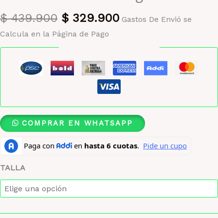
El
El
$
439.900
$
329.900
Gastos De Envió se
precio
precio
Calcula en la Página de Pago
original
actual
Pago seguro garantizado
era:
es:
$ 439.900.
$ 329.900.
COMPRAR EN WHATSAPP
TALLA